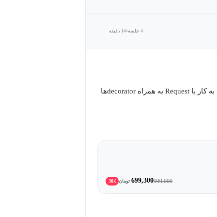
4 جلسه
14 دقیقه
در این دوره بیشترین پیش نیاز اشراف خوب به پایتون و مسائل مربوط به کار با Request به همراه decorator‌ها
699,300
999,000
تومان
30٪