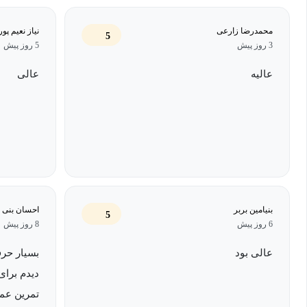
مسیر آموزشی با تمرین‌ها و مثال‌های واقعی طراحی‌شده تا مهارت‌ها
این دوره، توانایی ساخت ربات‌های کاربردی، خودکارسازی فرآیندها و 
محمدرضا زارعی
نیاز نعیم پور
5
3 روز پیش
5 روز پیش
تجاری را به‌دست می‌آورید و به‌آسانی وارد بازار کار می‌شوید.
عالیه
عالی
دوره آموزش ساخت ربات تلگرامی با پایتون برای 
آموزش ساخت ربات تلگرام با زبان برنامه‌نویسی پایتون، مسیری است که
خدمات آنلاین را به یک متخصص تبدیل می‌کند. پیش نیاز این دوره آشنای
صورت نیاز می توانید از دسته بندی
آموزش پایتون
مکتب خونه استفاه کن
دوره گام بعدی شماست:
بنیامین بربر
احسان بنی 
5
6 روز پیش
8 روز پیش
کسانی که می‌خواهند دانش تئوری خود را در قالب پروژه‌های زند
عالی بود
بسیار حرف
افرادی که به‌دنبال یک مهارت سریع و پردرآمد برای گرفتن پروژه‌ها
دیدم برای
ربات‌های خدماتی هستند؛
تمرین عم