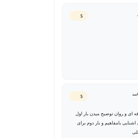
 به شکل عملی تثبیت شوند. با آموزش
آمادگی برای اجرا پروژه‌های شخصی یا
5
چه کسانی مناسب است؟
 علاقه‌مندان به دنیا اتوماسیون و
 با برنامه نویسی پایتون است که در
ید. اگر در دسته‌های زیر هستید، این
اسد
5
ه و پرطرفدار تلگرامی به چالش بکشند؛
ه ای و روان توضیح میدن بار اول
ی دلاری یا داخلی در بازار داغ
 اشنایی بامفاهیم و بار دوم برای
لی