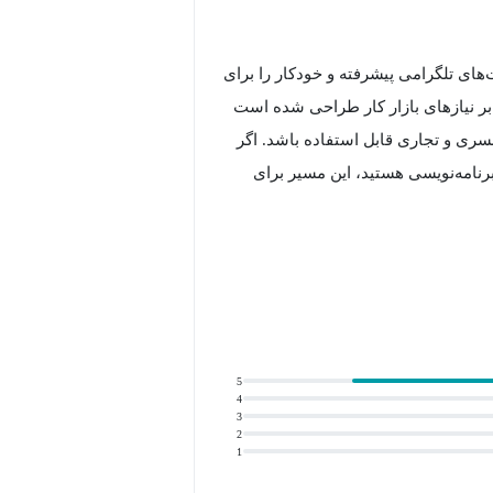
ت‌های تلگرامی پیشرفته و خودکار را برای
بر نیازهای بازار کار طراحی شده است
نسری و تجاری قابل استفاده باشد. اگر
برنامه‌نویسی هستید، این مسیر برای
ای یادگیری طراحی و پیاده‌سازی
ربات‌های هوشمند در بستر تلگرام است. در این دوره، از آشنایی با API تلگرام و مفاهیم پایه پایتون شروع
5
4
 و به‌صورت عملی با کتابخانه‌هایی مانند pyTelegramBotAPI انواع ربات‌های پاسخگو، مدیریتی،
3
2
1