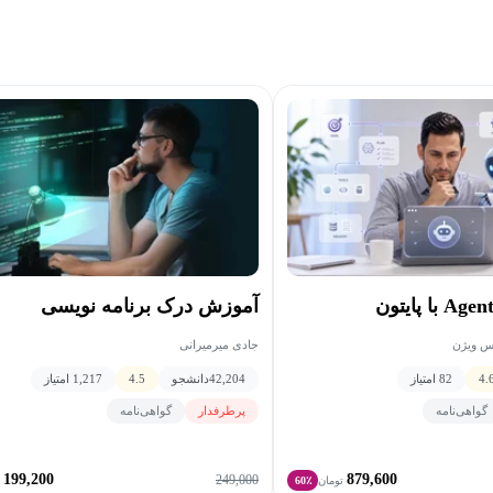
آموزش درک برنامه نویسی
جادی میرمیرانی
اس ویژن
42,204
دانشجو
4.5
1,217 امتیاز
4.
82 امتیاز
پرطرفدار
گواهی‌نامه
گواهی‌نامه
199,200
879,600
249,000
تومان
60٪
ت