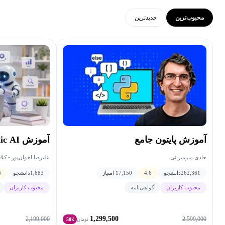
محبوب‌ترین
جدید‌ترین
آموزش پایتون جامع
آموزش Agentic AI با پایتون
جادی میرمیرانی
علیرضا اخوان‌پور • کل
262,361
دانشجو
4.6
17,150 امتیاز
1,683
دانشجو
6
محبوب کاربران
گواهی‌نامه
محبوب کاربران
1,299,500
2,199,000
2,599,000
تومان
50٪