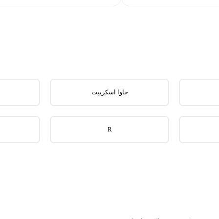
جاوا اسکریپت
R