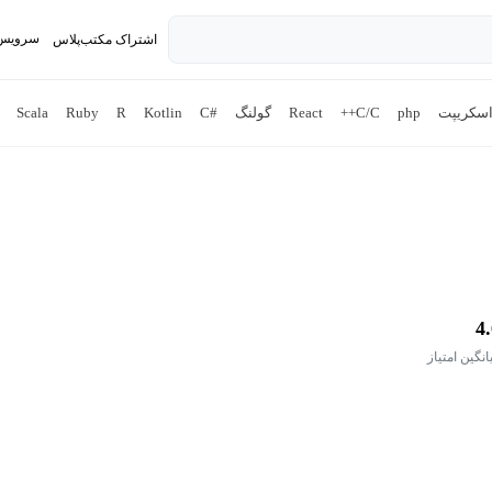
سرویس 
اشتراک مکتب‌پلاس
تدریس ک
اسکریپت
php
C/C++
React
گولنگ
#C
Kotlin
R
Ruby
Scala
4
انگین امتیاز