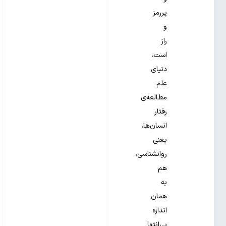
پررمز
و
راز
است،
دنیای
علم
مطالعه‌ی
رفتار
انسان‌ها،
یعنی
روانشناسی‌،
هم
به
همان
اندازه
بی‌انتها