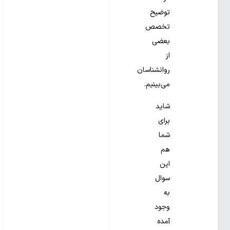
توضیح
تخصص
بعضی
از
روانشناسان
می‌بینیم.
شاید
برای
شما
هم
این
سوال
به
وجود
آمده