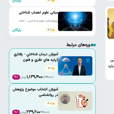
رایگان
4.7
مبانی علوم اعصاب شناختی
پژوهشکده علوم شناختی • حامد
اختیاری
رایگان
4.7
دوره‌های مرتبط
آموزش درمان شناختي - رفتاري
(پايه هاي نظري و فنون
سی
كاربردي)
اید
4.6
1,139,400
1,899,000
تومان
40٪
آموزش انتخاب موضوع پژوهش
در روانشناسی
4.8
239,200
299,000
تومان
20٪