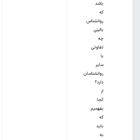
باشد
که
روانشناس
بالینی
چه
تفاوتی
با
سایر
روانشناسان
دارد؟
از
کجا
بفهمیم
که
باید
به