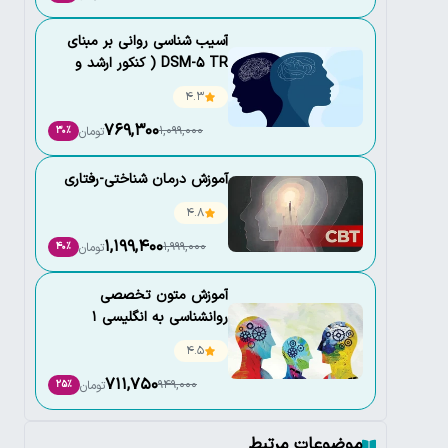
آسیب شناسی روانی بر مبنای
DSM-5 TR ( کنکور ارشد و
دکتری روانشناسی)
4.3
769,300
1,099,000
تومان
30٪
آموزش درمان شناختی-رفتاری
4.8
1,199,400
1,999,000
تومان
40٪
آموزش متون تخصصی
روانشناسی به انگلیسی 1
4.5
711,750
949,000
تومان
25٪
موضوعات مرتبط