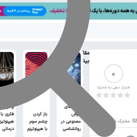
مقالات
بیشتر
0
امتیاز دهی به محتوا
درمان
بررسی
قطعی
کاربردهای
وسواس
هوش
باز کردن
فکری با
مشترک شوید
مصنوعی در
چشم سوم
هیپنوتیز
روانشناسی
با هیپنوتیزم
درمانی