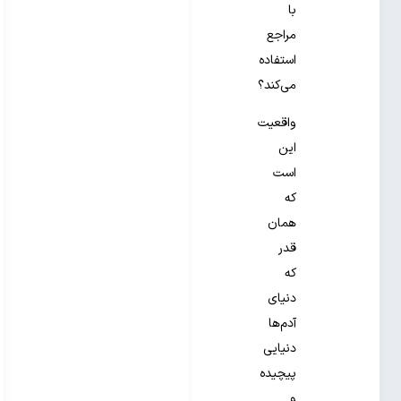
با
مراجع
استفاده
می‌کند؟
واقعیت
این
است
که
همان
قدر
که
دنیای
آدم‌ها
دنیایی
پیچیده
و