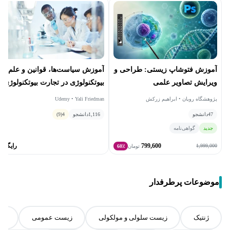
آموزش فتوشاپ زیستی: طراحی و
آموزش سیاست‌ها، قوانین و علم
ویرایش تصاویر علمی
بیوتکنولوژی در تجارت بیوتکنولوژی
پژوهشگاه رویان • ابراهیم زرکش
Udemy • Yali Friedman
47
دانشجو
1,116
دانشجو
4
(9)
جدید
گواهی‌نامه
799,600
رایگان
1,999,000
تومان
60٪
موضوعات پرطرفدار
ژنتیک
زیست سلولی و مولکولی
زیست عمومی
زی