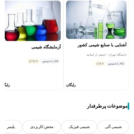
آشنایی با صنایع شیمی کشور
آزمایشگاه شیمی
دانشگاه تهران • جمعی از اساتید
1,500
دانشجو
3.9
(27)
1,442
دانشجو
4.9
(7)
رایگان
رایگان
موضوعات پرطرفدار
شیمی آلی
شیمی فیزیک
محض-کاربردی
پلیمر