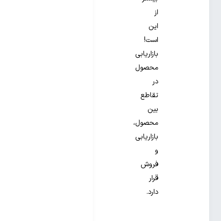
از
این
است!
بازاریابی
محصول
در
تقاطع
بین
محصول،
بازاریابی
و
فروش
قرار
دارد.