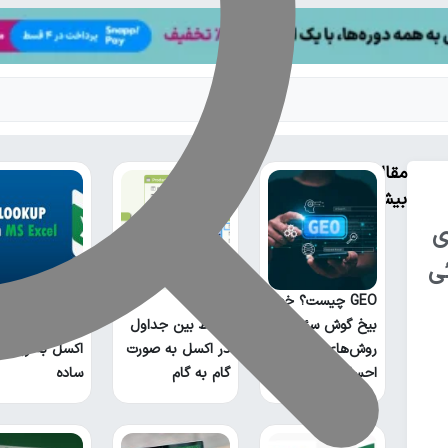
مقالات
بیشتر
ی
ی
GEO چیست؟ خطر
کار با تابع
بیخ گوش سئو و
ارتباط بین جداول
XLOOKUP در
روش‌های سنتی
در اکسل به صورت
اکسل به زبان
احساس می‌شود!
گام به گام
ساده