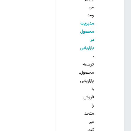
می
رسد.
مدیریت
محصول
در
بازاریابی
،
توسعه
محصول،
بازاریابی
و
فروش
را
متحد
می
کند.