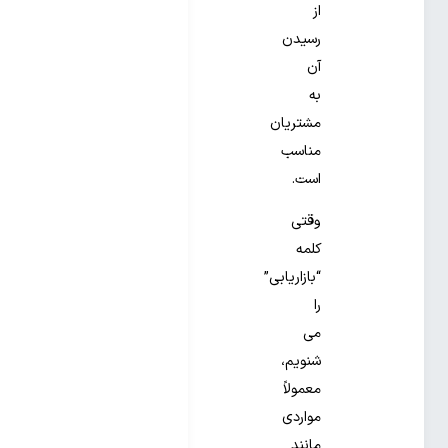
از
رسیدن
آن
به
مشتریان
مناسب
است.
وقتی
کلمه
“بازاریابی”
را
می
شنویم،
معمولاً
مواردی
مانند