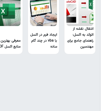
انتقال نقشه از
اتوکد به اکسل:
ایجاد فرم در اکسل
راهنمای جامع برای
با vba در چند گام
معرفی بهترین
مهندسین
ساده
منابع اکسل PDF