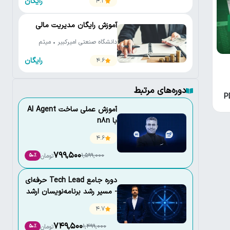
رایگان
4.2
آموزش رایگان مدیریت مالی
دانشگاه صنعتی امیرکبیر • میثم
فدائی واحد • علیرضا کردبچه
رایگان
4.6
دوره‌های مرتبط
آموزش عملی ساخت AI Agent
با n8n
4.6
799,500
1,599,000
تومان
50٪
دوره جامع Tech Lead حرفه‌ای
- مسیر رشد برنامه‌نویسان ارشد
4.7
749,500
1,499,000
تومان
50٪