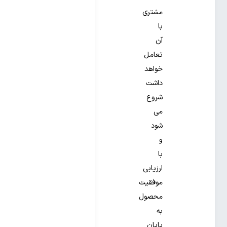
مشتری
با
آن
تعامل
خواهد
داشت
شروع
می
شود
و
با
ارزیابی
موفقیت
محصول
به
پایان