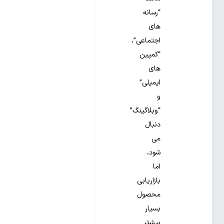
“رسانه
های
اجتماعی”،
“کمپین
های
ایمیلی”
و
“وبلاگینگ”
دنبال
می
شود،
اما
بازاریابی
محصول
بسیار
بیشتر