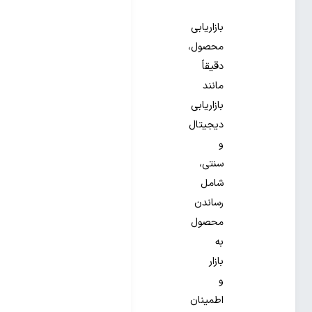
بازاریابی
محصول،
دقیقاً
مانند
بازاریابی
دیجیتال
و
سنتی،
شامل
رساندن
محصول
به
بازار
و
اطمینان