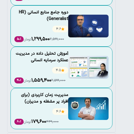
دوره جامع منابع انسانی (HR
Generalist)
4.6
1,299,500
2,599,000
تومان
50٪
آموزش تحلیل داده در مدیریت
عملکرد سرمایه انسانی
4.5
1,559,400
2,599,000
تومان
40٪
مدیریت زمان کاربردی (برای
افراد پر مشغله و مدیران)
4.6
179,600
449,000
تومان
60٪