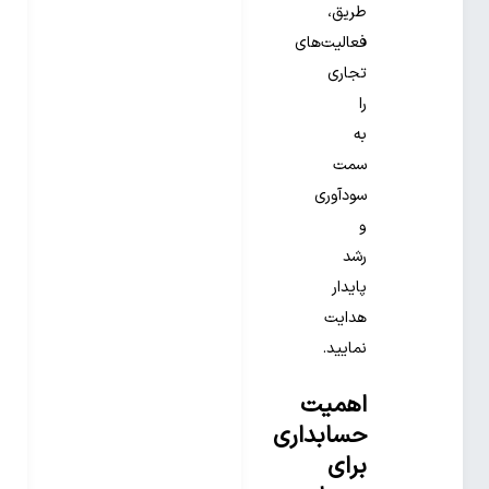
طریق،
فعالیت‌های
تجاری
را
به
سمت
سودآوری
و
رشد
پایدار
هدایت
نمایید.
اهمیت
حسابداری
برای