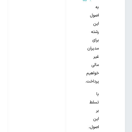
به
اصول
این
رشته
برای
مدیران
غیر
مالی
خواهیم
پرداخت.
با
تسلط
بر
این
اصول،