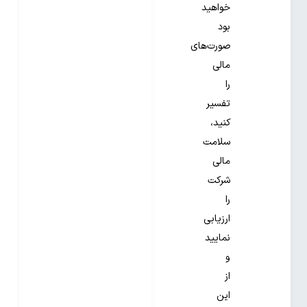
خواهید
بود
صورت‌های
مالی
را
تفسیر
کنید،
سلامت
مالی
شرکت
را
ارزیابی
نمایید
و
از
این