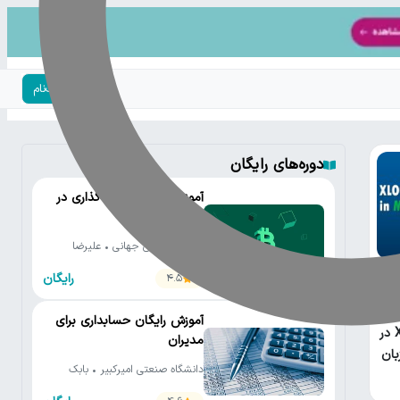
ورود | ثبت‌نام
دوره‌های رایگان
آموزش جامع سرمایه‌گذاری در
ارزهای دیجیتال
بیت‌پین • علی جهانی • علیرضا
محمدی • کارن آهنگری • رضا
رایگان
4.5
محمدپور • محسن صالح • محمد
نورموسوی
آموزش رایگان حسابداری برای
XLOOKUP در
مدیران
بان
دانشگاه صنعتی امیرکبیر • بابک
صادق زاده