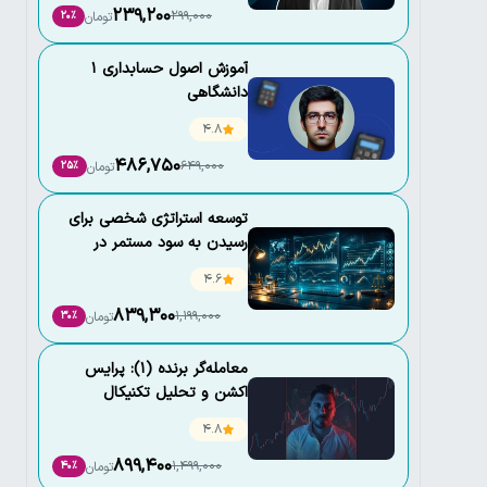
239,200
299,000
تومان
20٪
آموزش اصول حسابداری 1
دانشگاهی
4.8
486,750
649,000
تومان
25٪
توسعه استراتژی شخصی برای
رسیدن به سود مستمر در
بازارهای مالی
4.6
839,300
1,199,000
تومان
30٪
معامله‌گر برنده (1): پرایس
اکشن و تحلیل تکنیکال
4.8
899,400
1,499,000
تومان
40٪