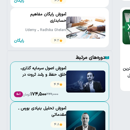
رایگان
4.6
آموزش رایگان مفاهیم
حسابداری
Udemy • Radhika Ghelani
رایگان
4.2
دوره‌های مرتبط
آموزش اصول سرمايه گذاری،
رین
خلق، حفظ و رشد ثروت در
ل
نوسانات اقتصادی
4.4
174,500
349,000
تومان
50٪
آموزش تحلیل بنیادی بورس ـ
مقدماتی
4.8