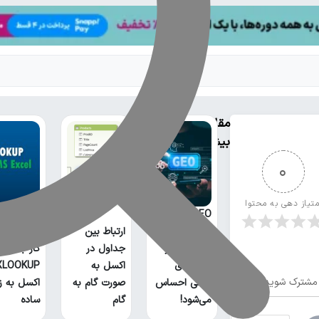
مقالات
بیشتر
0
متیاز دهی به محتوا
GEO چیست؟
خطر بیخ
ارتباط بین
گوش سئو و
جداول در
کار با تابع
روش‌های
اکسل به
مشترک شوید
سنتی احساس
صورت گام به
اکسل به ز
می‌شود!
گام
ساده