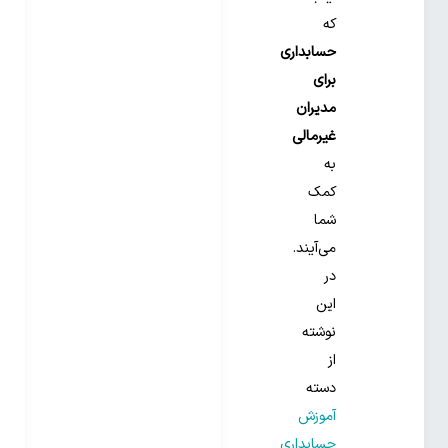
که
حسابداری
برای
مدیران
غیرمالی
به
کمک
شما
می‌آیند.
در
این
نوشته
از
دسته
آموزش
حسابداری