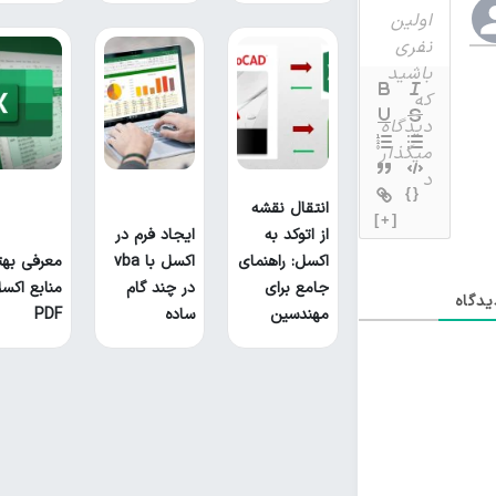
{}
انتقال نقشه
[+]
از اتوکد به
ایجاد فرم در
اکسل: راهنمای
اکسل با vba
معرفی بهت
جامع برای
در چند گام
منابع اکس
دگاه
مهندسین
ساده
PDF