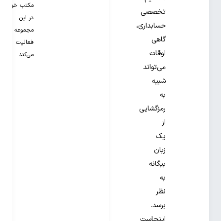
مکتب خونه
تخصصی
در این
حسابداری،
مجموعه
گاهی
فعالیت
اوقات
می‌کند.
می‌تواند
شبیه
به
رمزگشایی
از
یک
زبان
بیگانه
به
نظر
برسد.
اینجاست