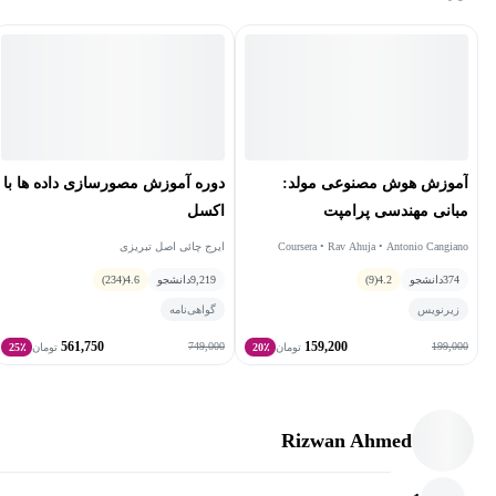
آموزش هوش مصنوعی مولد:
دوره آموزش مصورسازی داده‌ ها با
مبانی مهندسی پرامپت
اکسل
Coursera • Rav Ahuja • Antonio Cangiano
ایرج چائی اصل تبریزی
374
دانشجو
4.2
(9)
9,219
دانشجو
4.6
(234)
زیرنویس
گواهی‌نامه
561,750
159,200
749,000
199,000
تومان
20٪
تومان
25٪
Rizwan Ahmed