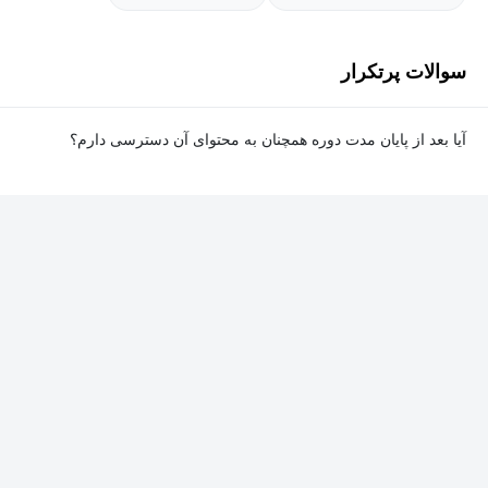
سوالات پرتکرار
آیا بعد از پایان مدت دوره همچنان به محتوای آن دسترسی دارم؟
بله. پس از پایان مدت دوره نیز به ویدئوها، تمرین‌ها، پروژه‌ها و سایر
محتوای آموزشی دوره دسترسی خواهید داشت؛ اما امکان تصحیح
تمرین‌ها توسط پشتیبان دوره و دریافت گواهی‌نامه برای شما وجود
نخواهد داشت.