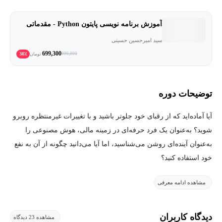
آموزش برنامه نویسی پایتون Python - مقدماتی
سید امیرحسین حسینی
699,300
30٪
999,000
تومان
توضیحات دوره
آیا آماده‌اید که از رقبای خود جلوتر باشید و با تغییرات غیرمنتظره روبرو
شوید؟ به‌عنوان یک فرد حرفه‌ای در زمینه مالی، هوش مصنوعی را
به‌عنوان آینده‌ای روشن می‌شناسید، اما آیا می‌دانید چگونه از آن به نفع
خود استفاده کنید؟
مشاهده ادامه معرفی
دوره هوش مصنوعی برای حسابداران از دوره‌های
آموزش هوش
مصنوعی
و
آموزش حسابداری
، ابزارها و دانش لازم را به شما می‌دهد تا
در یک چشم‌انداز به‌سرعت در حال تغییر موفق شوید.
دیدگاه کاربران
مشاهده 23 دیدگاه