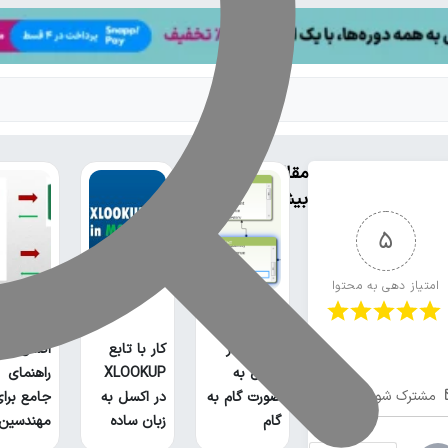
مقالات
بیشتر
5
امتیاز دهی به محتوا
انتقال نق
ارتباط بین
از اتوکد ب
جداول در
کار با تابع
اکسل:
اکسل به
XLOOKUP
راهنمای
مشترک شوید
صورت گام به
در اکسل به
جامع برا
گام
زبان ساده
مهندسین