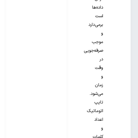
داده‌ها
است
برمی‌دارد
و
موجب
صرفه‌جویی
در
وقت
و
زمان
می‌شود.
تایپ
اتوماتیک
اعداد
و
کلمات