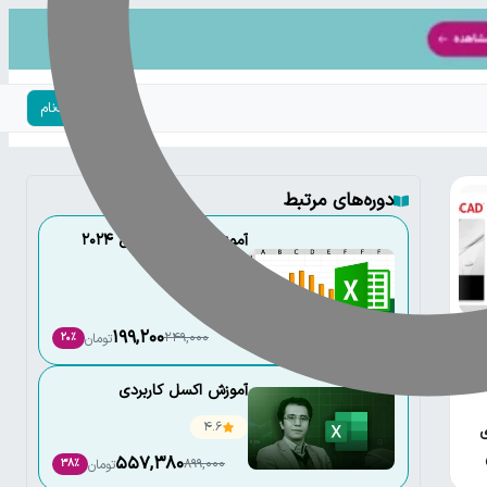
ورود | ثبت‌نام
دوره‌های مرتبط
آموزش کاربردی اکسل 2024
(مقدماتی)
4.7
شه
199,200
249,000
تومان
20٪
ه
آموزش اکسل کاربردی
4.6
ی
557,380
899,000
تومان
38٪