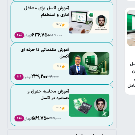
آموزش اکسل برای مشاغل
اداری و استخدام
4.7
636,750
849,000
تومان
25٪
آموزش مقدماتی تا حرفه ای
اکسل
سل
4.6
ن
239,200
299,000
تومان
20٪
امل
آموزش محاسبه حقوق و
دستمزد در اکسل
4.8
561,750
749,000
تومان
25٪