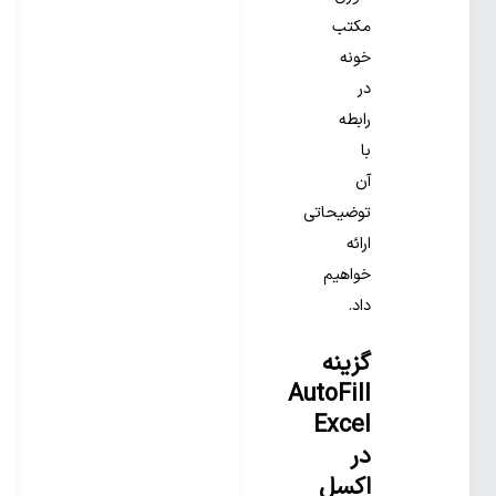
مکتب
خونه
در
رابطه
با
آن
توضیحاتی
ارائه
خواهیم
داد.
گزینه
AutoFill
Excel
در
اکسل