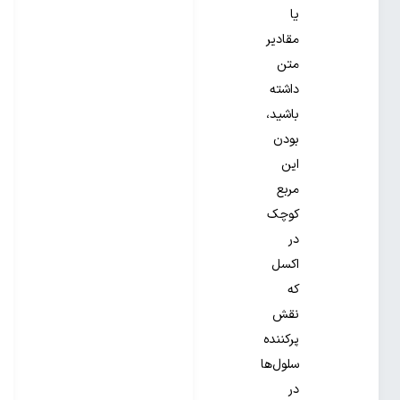
یا
مقادیر
متن
داشته
باشید،
بودن
این
مربع
کوچک
در
اکسل
که
نقش
پرکننده
سلول‌ها
در