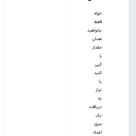
خواه
فقط
بخواهید
همان
مقدار
را
کپی
کنید
یا
نیاز
به
دریافت
یک
سری
اعداد