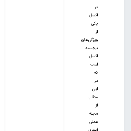
در
اکسل
یکی
از
ویژگی‌های
برجسته
اکسل
است
که
در
این
مطلب
از
مجله
عملی
آموزی