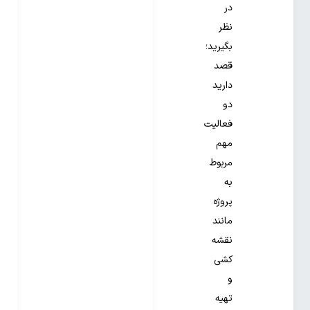
در
نظر
بگیرید؛
قصد
دارید
دو
فعالیت
مهم
مربوط
به
پروژه
مانند
نقشه
کشی
و
تهیه