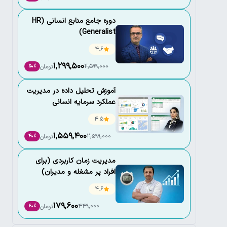
دوره جامع منابع انسانی (HR
Generalist)
4.6
1,299,500
2,599,000
تومان
50٪
آموزش تحلیل داده در مدیریت
عملکرد سرمایه انسانی
4.5
1,559,400
2,599,000
تومان
40٪
مدیریت زمان کاربردی (برای
افراد پر مشغله و مدیران)
4.6
179,600
449,000
تومان
60٪