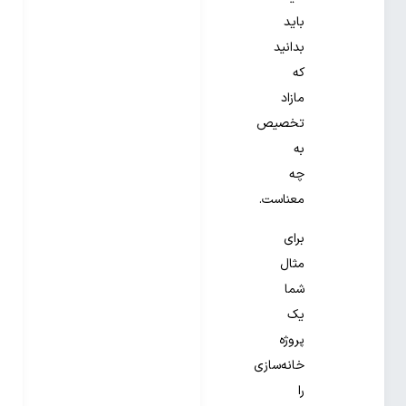
باید
بدانید
که
مازاد
تخصیص
به
چه
معناست.
برای
مثال
شما
یک
پروژه
خانه‌سازی
را