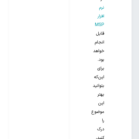
نرم
افزار
MSP
قابل
انجام
خواهد
بود.
برای
این‌که
بتوانید
بهتر
این
موضوع
را
درک
کنید،