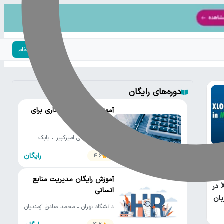
ورود | ثبت‌نام
دوره‌های رایگان
آموزش رایگان حسابداری برای
مدیران
دانشگاه صنعتی امیرکبیر • بابک
صادق زاده
رایگان
4.6
آموزش رایگان مدیریت منابع
XLOOKUP در
انسانی
بان
دانشگاه تهران • محمد صادق آزمندیان