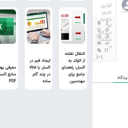
{}
انتقال نقشه
[+]
از اتوکد به
ایجاد فرم در
اکسل: راهنمای
اکسل با vba
معرفی بهت
جامع برای
در چند گام
منابع اکس
دگاه
مهندسین
ساده
PDF