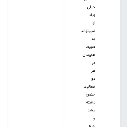
خیلی
زیاد
او
نمی‌تواند
به
صورت
هم‌زمان
در
هر
دو
فعالیت
حضور
داشته
باشد
و
هیچ