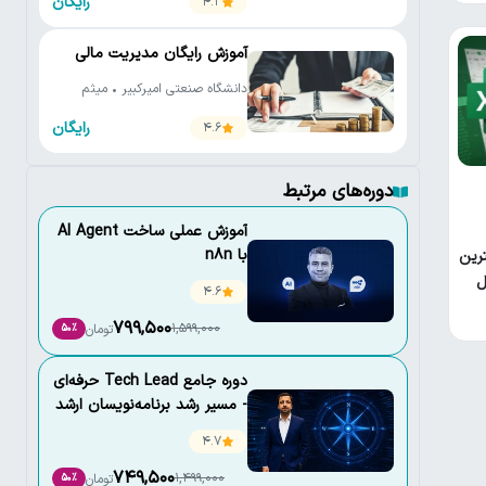
رایگان
4.2
آموزش رایگان مدیریت مالی
دانشگاه صنعتی امیرکبیر • میثم
فدائی واحد • علیرضا کردبچه
رایگان
4.6
دوره‌های مرتبط
آموزش عملی ساخت AI Agent
با n8n
رین
ل
4.6
799,500
1,599,000
تومان
50٪
دوره جامع Tech Lead حرفه‌ای
- مسیر رشد برنامه‌نویسان ارشد
4.7
749,500
1,499,000
تومان
50٪