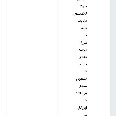
پروژه
تخصیص
دادید،
باید
به
سراغ
مرحله
بعدی
بروید
که
تسطیح
منابع
می‌باشد
که
این‌کار
در