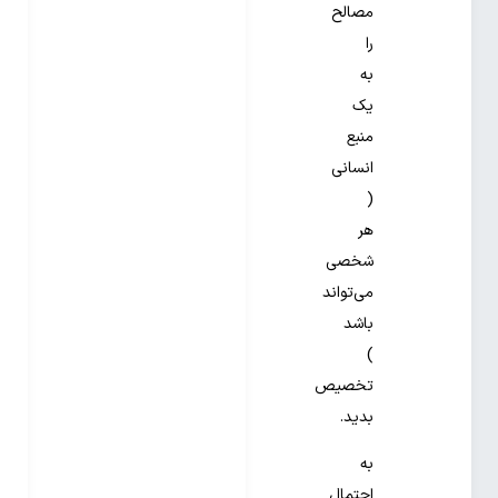
مصالح
را
به
یک
منبع
انسانی
(
هر
شخصی
می‌تواند
باشد
)
تخصیص
بدید.
به
احتمال