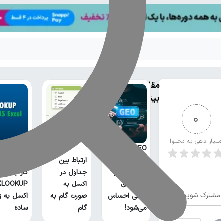
مقالات
بیشتر
0
متیاز دهی به محتوا
GEO چیست؟
خطر بیخ
ارتباط بین
گوش سئو و
جداول در
کار با تابع
روش‌های
اکسل به
مشترک شوید
سنتی احساس
صورت گام به
اکسل به ز
می‌شود!
گام
ساده