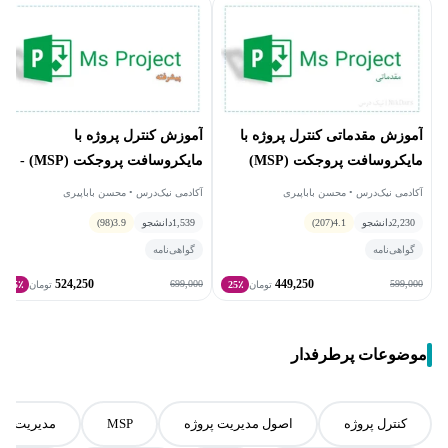
آموزش مقدماتی کنترل پروژه با
آموزش کنترل پروژه با
مایکروسافت پروجکت (MSP)
مایکروسافت پروجکت (MSP) -
پیشرفته
آکادمی نیک‌درس • محسن باباپیری
آکادمی نیک‌درس • محسن باباپیری
2,230
دانشجو
4.1
(207)
1,539
دانشجو
3.9
(98)
گواهی‌نامه
گواهی‌نامه
524,250
449,250
699,000
599,000
تومان
25٪
تومان
25٪
موضوعات پرطرفدار
کنترل پروژه
اصول مدیریت پروژه
MSP
مدیریت پر