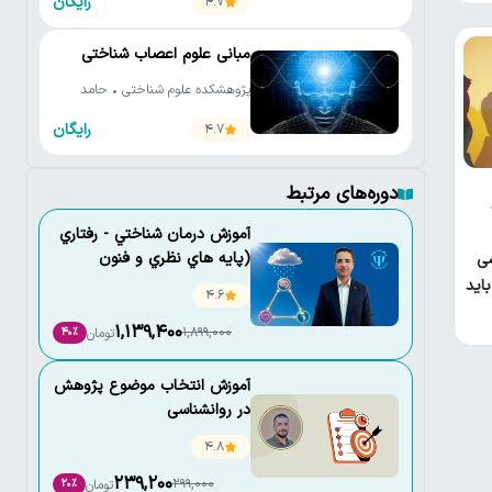
رایگان
4.7
مبانی علوم اعصاب شناختی
پژوهشکده علوم شناختی • حامد
اختیاری
رایگان
4.7
دوره‌های مرتبط
آموزش درمان شناختي - رفتاري
(پايه هاي نظري و فنون
سی
كاربردي)
اید
4.6
1,139,400
1,899,000
تومان
40٪
آموزش انتخاب موضوع پژوهش
در روانشناسی
4.8
239,200
299,000
تومان
20٪