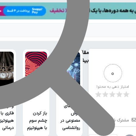
مقالات
بیشتر
0
امتیاز دهی به محتوا
درمان
بررسی
قطعی
کاربردهای
وسواس
هوش
باز کردن
فکری با
مشترک شوید
مصنوعی در
چشم سوم
هیپنوتیز
روانشناسی
با هیپنوتیزم
درمانی