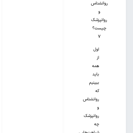
روانشناس
و
روانپزشک
چیست؟
۷
اول
از
همه
باید
ببینیم
که
روانشناس
و
روانپزشک
چه
شباهت‌هایی