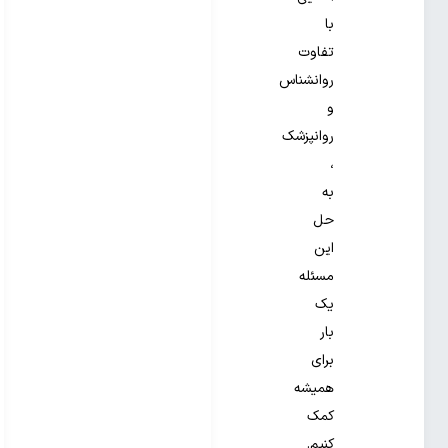
با
تفاوت
روانشناس
و
روانپزشک
،
به
حل
این
مسئله
یک
بار
برای
همیشه
کمک
کنیم.