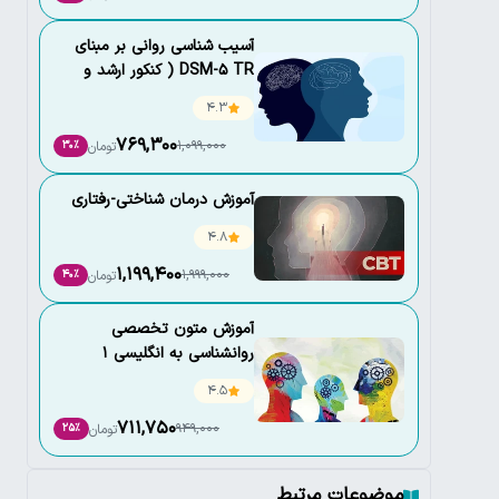
آسیب شناسی روانی بر مبنای
DSM-5 TR ( کنکور ارشد و
دکتری روانشناسی)
4.3
769,300
1,099,000
تومان
30٪
آموزش درمان شناختی-رفتاری
4.8
1,199,400
1,999,000
تومان
40٪
آموزش متون تخصصی
روانشناسی به انگلیسی 1
4.5
711,750
949,000
تومان
25٪
موضوعات مرتبط