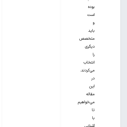
بوده
است
و
باید
متخصص
دیگری
را
انتخاب
می‌کردند.
در
این
مقاله
می‌خواهیم
تا
با
آشنایی