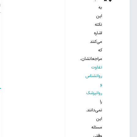
به
این
نکته
اشاره
می‌کنند
که
مراجعانشان،
تفاوت
روانشناس
و
روانپزشک
را
نمی‌دانند.
این
مسئله
وقتی