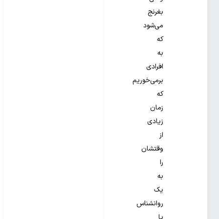
بغرنج
می‌شود
که
به
افرادی
برمی‌خوریم
که
زمان
زیادی
از
وقتشان
را
به
یک
روانشناس
یا