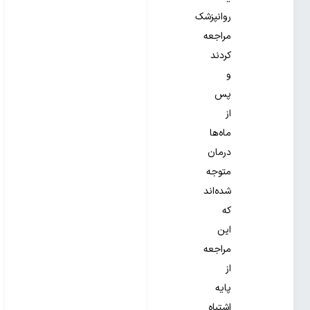
روانپزشک
مراجعه
کردند
و
پس
از
ماه‌ها
درمان
متوجه
شده‌اند
که
این
مراجعه
از
پایه
اشتباه