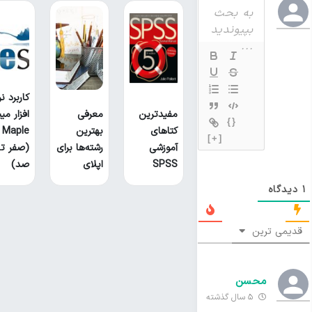
کاربرد نر
مفیدترین
معرفی
افزار می
{}
کتا‌های
بهترین
Maple
[+]
آموزشی
رشته‌ها برای
(صفر تا
SPSS
اپلای
صد)
1
دیدگاه
قدیمی ترین
محسن
5 سال گذشته