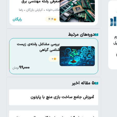
معرفی رشته مهندسی برق
مکتب‌خونه • کیارش بازرگان • رضا
سروری • جمعی از اساتید • حمیدرضا
رایگان
4.4
امین داور • جواد کاظمی‌تبار •
مصطفی فتحی
دوره‌های مرتبط
م
پل
بررسی مشاغل رشته‌ی زیست
شناسی گیاهی
0
99,000
تومان
۵ مقاله اخیر
آموزش جامع ساخت بازی منچ با پایتون