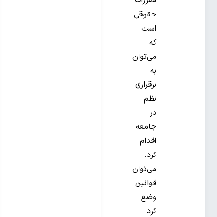
مقررات
حقوقی
است
که
می‌توان
به
برقراری
نظم
در
جامعه
اقدام
کرد.
می‌توان
قوانین
وضع
کرد