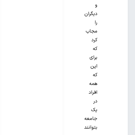
و
دیگران
را
مجاب
کرد
که
برای
این
که
همه
افراد
در
یک
جامعه
بتوانند