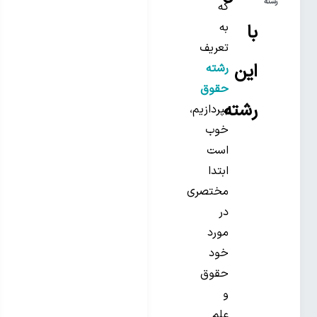
رشته
که
به
با
تعریف
این
رشته
حقوق
رشته
بپردازیم،
خوب
است
ابتدا
مختصری
در
مورد
خود
حقوق
و
علم