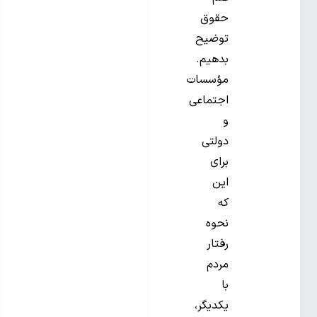
حقوق
توضیح
بدهیم.
مؤسسات
اجتماعی
و
دولتی
برای
این
که
نحوه
رفتار
مردم
با
یکدیگر،