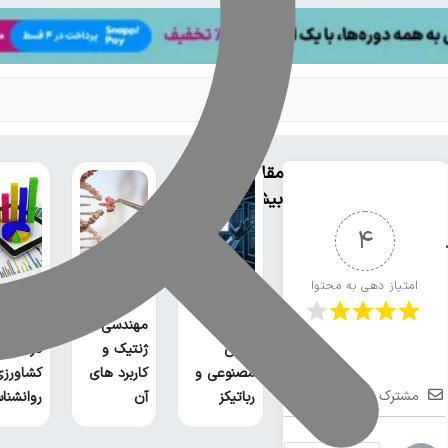
مقالات
بیشتر
4
conte
امتیاز دهی به محتوا
معرفی
گرایش
مهندسی
کار
هوش
ژنتیک و
در صنای
مصنوعی و
کاربرد های
کشاورزی
مشترک شوید
رباتیکز
آن
روانشنا