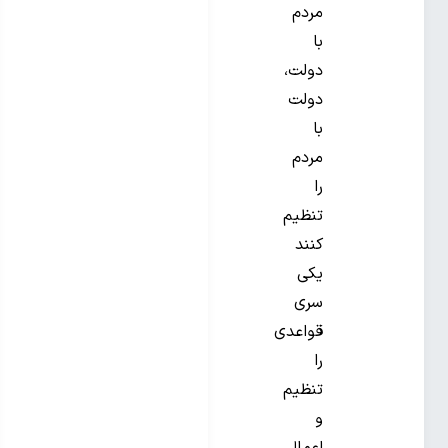
مردم
با
دولت،
دولت
با
مردم
را
تنظیم
کنند
یکی
سری
قواعدی
را
تنظیم
و