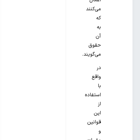
اعمال
می‌کنند
که
به
آن
حقوق
می‌گویند.
در
واقع
با
استفاده
از
این
قوانین
و