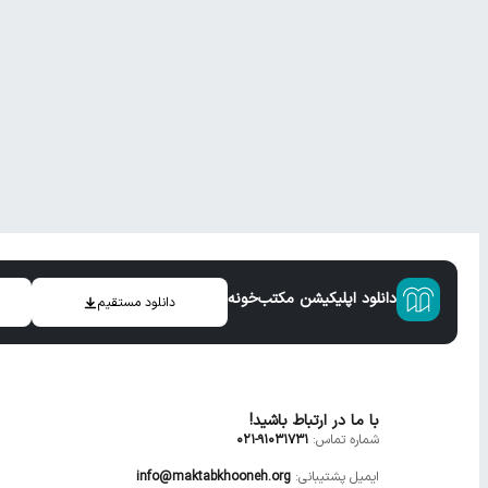
دانلود اپلیکیشن مکتب‌خونه
دانلود مستقیم
با ما در ارتباط باشید!
شماره تماس:
91031731-021
ایمیل پشتیبانی:
info@maktabkhooneh.org