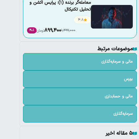
معامله‌گر برنده (1): پرایس اکشن و
تحلیل تکنیکال
4.8
899,400
1,499,000
تومان
40٪
موضوعات مرتبط
مالی و سرمایه‌گذاری
بورس
مالی و حسابداری
سرمایه‌گذاری
۵ مقاله اخیر