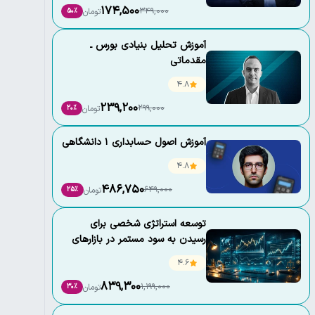
174,500
349,000
تومان
50٪
آموزش تحلیل بنیادی بورس ـ
مقدماتی
4.8
239,200
299,000
تومان
20٪
آموزش اصول حسابداری 1 دانشگاهی
4.8
486,750
649,000
تومان
25٪
توسعه استراتژی شخصی برای
رسیدن به سود مستمر در بازارهای
مالی
4.6
839,300
1,199,000
تومان
30٪