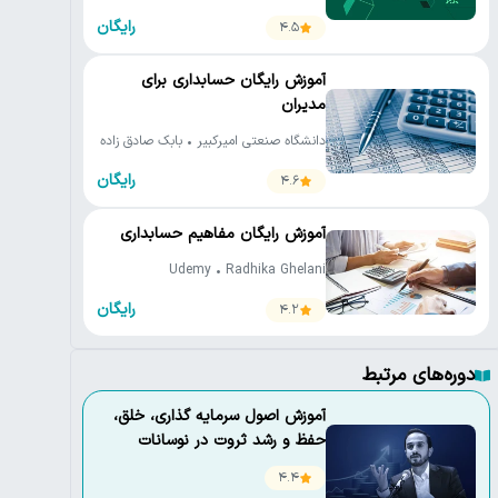
کارن آهنگری • رضا محمدپور • محسن
رایگان
4.5
صالح • محمد نورموسوی
آموزش رایگان حسابداری برای
مدیران
دانشگاه صنعتی امیرکبیر • بابک صادق زاده
رایگان
4.6
آموزش رایگان مفاهیم حسابداری
Udemy • Radhika Ghelani
رایگان
4.2
دوره‌های مرتبط
آموزش اصول سرمايه گذاری، خلق،
حفظ و رشد ثروت در نوسانات
اقتصادی
4.4