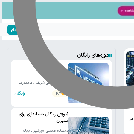
ورود | ثبت‌نام
دوره‌های رایگان
فنون مذاکره
دانشگاه صنعتی شریف • محمدرضا
شعبانعلی
رایگان
4.7
برد
آموزش رایگان حسابداری برای
در
مدیران
دانشگاه صنعتی امیرکبیر • بابک