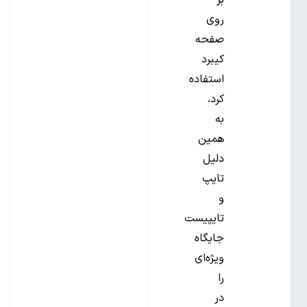
بر
روی
صفحه
کیبرد
استفاده
کرد،
به
همین
دلیل
تایپ
و
تایپیست
جایگاه
ویژه‌ای
را
در