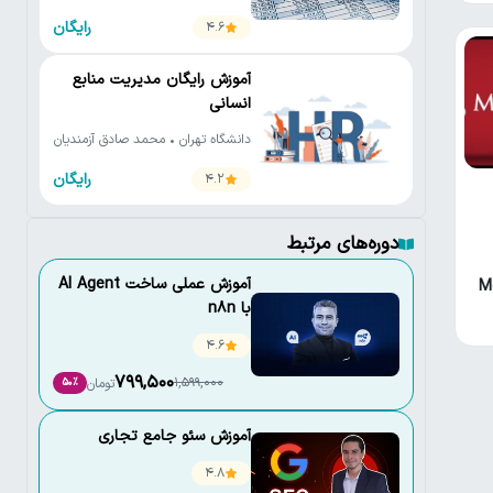
صادق زاده
رایگان
4.6
آموزش رایگان مدیریت منابع
انسانی
دانشگاه تهران • محمد صادق آزمندیان
رایگان
4.2
دوره‌های مرتبط
آموزش عملی ساخت AI Agent
M
با n8n
4.6
799,500
1,599,000
تومان
50٪
آموزش سئو جامع تجاری
4.8