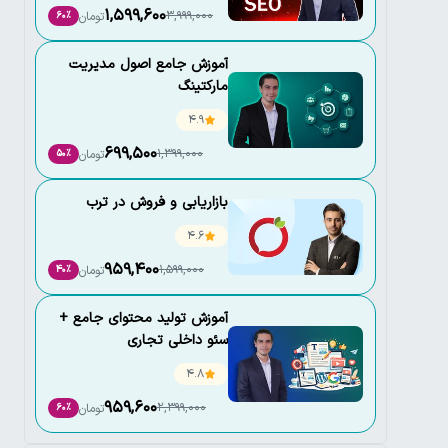
1,599,600
3,999,000
تومان
60٪
آموزش جامع اصول مدیریت
مارکتینگ
4.9
699,500
1,399,000
تومان
50٪
بازاریابی و فروش در ترب
4.6
959,400
1,599,000
تومان
40٪
آموزش تولید محتوای جامع +
سئو داخلی تجاری
4.8
959,600
2,399,000
تومان
60٪