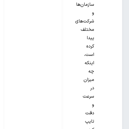
سازمان‌ها
و
شرکت‌های
مختلف
پیدا
کرده
است،
اینکه
چه
میزان
در
سرعت
و
دقت
تایپ