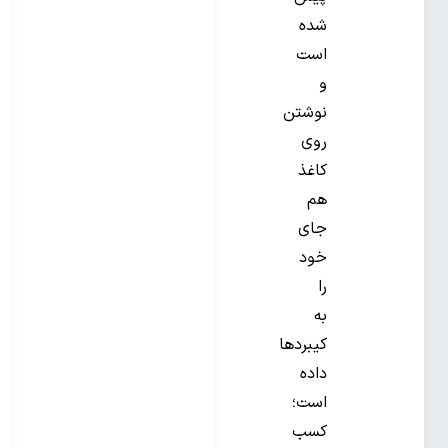
شده
است
و
نوشتن
روی
کاغذ
هم
جای
خود
را
به
کیبردها
داده
است؛
کسب