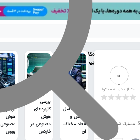
مقالات
بیشتر
0
ی
امتیاز دهی به محتوا
فارکس
چیست؟
بررسی
توضیح کامل
کاربردهای
بررسی کار
فارکس و
هوش
هوش
مشترک شوید
ابعاد مختلف
مصنوعی در
مصنوعی 
آن
فارکس
بورس