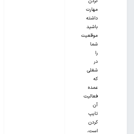
کردن
مهارت
داشته
باشید
موقعیت
شما
را
در
شغلی
که
عمده
فعالیت
آن
تایپ
کردن
است،