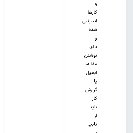
و
کارها
اینترنتی
شده
و
برای
نوشتن
مقاله،
ایمیل
یا
گزارش
کار
باید
از
تایپ