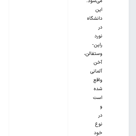
می‌شود.
این
دانشگاه
در
نورد
راین-
وستفالن،
آخن
آلمانی
واقع
شده
است
و
در
نوع
خود