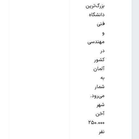
بزرگ‌ترین
دانشگاه
فنی
و
مهندسی
در
کشور
آلمان
به
شمار
می‌رود.
شهر
آخن
۲۵۰.۰۰۰
نفر