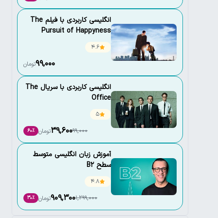
انگلیسی کاربردی با فیلم The
Pursuit of Happyness
4.6
99,000
تومان
انگلیسی کاربردی با سریال The
Office
5
39,600
99,000
تومان
60٪
آموزش زبان انگلیسی متوسط
سطح B2
4.8
909,300
1,299,000
تومان
30٪