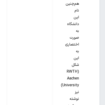
هم‌چنین
نام
این
دانشگاه
به
صورت
اختصاری
به
این
شکل
(RWTH
Aachen
University)
نیز
نوشته