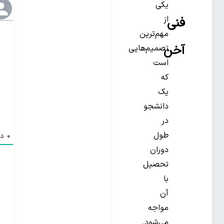
یکی
از
فنی
مهم‌ترین
آخن
تصمیم‌هایی
است
که
یک
دانشجو
در
طول
0
دی
دوران
تحصیل
با
آن
مواجه
می‌شود.