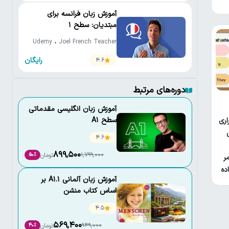
آموزش زبان فرانسه برای
مبتدیان: سطح 1
Udemy • Joel French Teacher
رایگان
4.6
دوره‌های مرتبط
آموزش زبان انگلیسی مقدماتی
سطح A1
اری
4.6
899,500
1,799,000
تومان
50٪
ر
ده
آموزش زبان آلمانی A1.1 بر
اساس کتاب منشن
(Menschen A1.1)
4.5
569,400
949,000
تومان
40٪