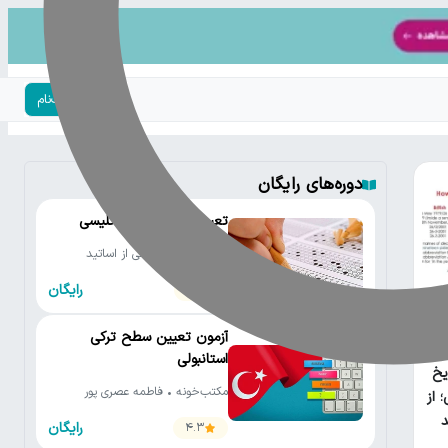
ورود | ثبت‌نام
دوره‌های رایگان
تعیین سطح زبان انگلیسی
مکتب‌خونه • جمعی از اساتید
رایگان
4.2
آزمون تعیین سطح ترکی
امع
استانبولی
یخ
مکتب‌خونه • فاطمه عصری پور
 از
رایگان
4.3