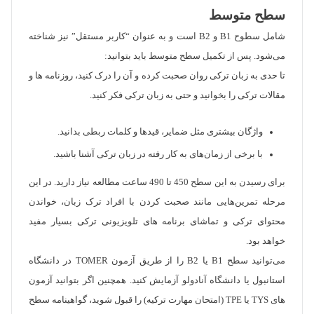
سطح متوسط
شامل سطوح B1 و B2 است و به عنوان “کاربر مستقل” نیز شناخته
می‌شود. پس از تکمیل سطح متوسط باید بتوانید:
تا حدی به زبان ترکی روان صحبت کرده و آن را درک کنید، روزنامه ها و
مقالات ترکی را بخوانید و حتی به زبان ترکی فکر کنید.
واژگان بیشتری مثل ضمایر، قیدها و کلمات ربطی بدانید.
با برخی از زمان‌های به کار رفته در زبان ترکی آشنا باشید.
برای رسیدن به این سطح 450 تا 490 ساعت مطالعه نیاز دارید. در این
مرحله تمرین‌هایی مانند صحبت کردن با افراد ترک زبان، خواندن
محتوای ترکی و تماشای برنامه های تلویزیونی ترکی بسیار مفید
خواهد بود.
می‌توانید سطح B1 یا B2 را از طریق آزمون TOMER در دانشگاه
استانبول یا دانشگاه آنادولو آزمایش کنید. همچنین اگر بتوانید آزمون
های TYS یا TPE (امتحان مهارت ترکیه) را قبول شوید، گواهینامه سطح