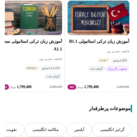
آموزش زبان ترکی استانبولی B1.1
آموزش زبان ترکی استانبولی سطح
A1.1
فاطمه عصری پور
فاطمه عصری پور
693
دانشجو
4.7
(11)
14,919
دانشجو
4.5
(410)
محبوب کاربران
گواهی‌نامه
گواهی‌نامه
1,799,400
1,799,400
2,999,000
2,999,000
تومان
40٪
تومان
40٪
موضوعات پرطرفدار
گرامر انگلیسی
آیلتس
مکالمه انگلیسی
تقویت اسپ