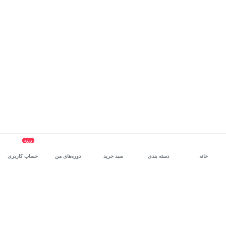
ورود
خانه
دسته بندی
سبد خرید
دوره‌های من
حساب کاربری
سرویس سازمانی مکتب‌خونه
، بستر رشد و توانمندسازی حرفه‌ای
کارکنان در مسیر توسعه‌ فردی آن‌هاست.