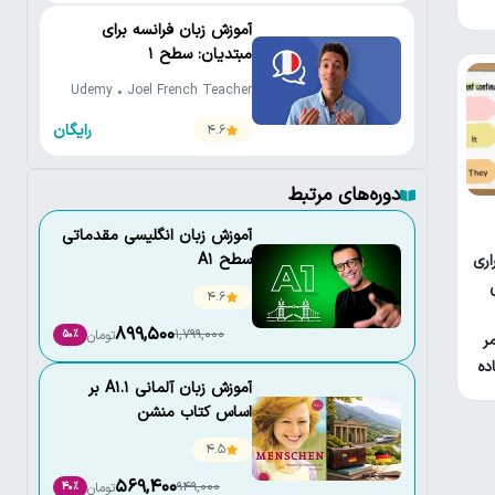
آموزش زبان فرانسه برای
مبتدیان: سطح 1
Udemy • Joel French Teacher
رایگان
4.6
دوره‌های مرتبط
آموزش زبان انگلیسی مقدماتی
سطح A1
اری
4.6
899,500
1,799,000
تومان
50٪
ر
ده
آموزش زبان آلمانی A1.1 بر
اساس کتاب منشن
(Menschen A1.1)
4.5
569,400
949,000
تومان
40٪