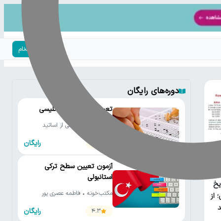
ورود | ثبت‌نام
دوره‌های رایگان
تعیین سطح زبان انگلیسی
مکتب‌خونه • جمعی از اساتید
رایگان
4.2
آزمون تعیین سطح ترکی
امع
استانبولی
یخ
مکتب‌خونه • فاطمه عصری پور
 از
رایگان
4.3