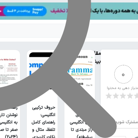
مقالات
بیشتر
0
تیاز دهی به محتوا
لیست تمام
حروف ترکیبی
راهنمای ج
گرامر های
انگلیسی:
نوشتن تار
مشترک شوید
زبان انگلیسی
راهنمای کامل
به انگلیسی؛
(از مبتدی تا
تلفظ، مثال و
صفر تا صد
پیشرفته)
نکات کاربردی
(۲۰۲۴)