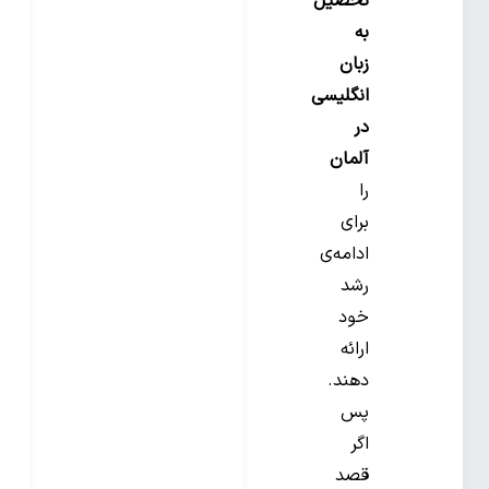
تحصیل
به
زبان
انگلیسی
در
آلمان
را
برای
ادامه‌ی
رشد
خود
ارائه
دهند.
پس
اگر
قصد