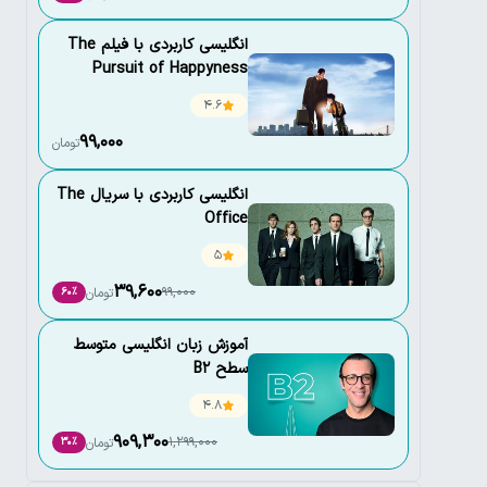
انگلیسی کاربردی با فیلم The
Pursuit of Happyness
4.6
99,000
تومان
انگلیسی کاربردی با سریال The
Office
5
39,600
99,000
تومان
60٪
آموزش زبان انگلیسی متوسط
سطح B2
4.8
909,300
1,299,000
تومان
30٪