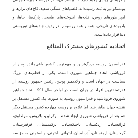
و فرهنگی زیادی وجود دارد که بیشتر آن‌ها در فهرست میراث جهانی
یونسکو نیز به ثبت رسیده‌اند. کلسیا‌های سنگی سفید، کاخ‌های تزارها و
امپراطورهای روس، قلعه‌ها، اندوخته‌های طبیعی، پارک‌ها، بناها، و
یادبودهای تاریخی، همه و همه روسیه را در ردیف جاذبه‌های توریستی
دنیا قرار داده‌است.
اتحادیه کشورهای مشترک المنافع
فدراسیون روسیه بزرگ‌ترین و مهم‌ترین کشور باقی‌مانده پس از
فروپاشی اتحاد جماهیر شوروی است، یکی از قطب‌های بزرگ
سیاست در جهان است و ولادیمیر پوتین، رِئیس جمهور روسیه، از
قدرتمند‌ترین افراد در جهان است. در اواخر سال 1991 اتحاد جماهیر
شوروی فروپاشید و فدراسیون روسیه به صورت یک کشور مستقل بر
نقشه جهان ظاهر شد. اما علاوه بر روسیه چهارده کشور مستقل دیگر
هم بعد از فروپاشی شوروی ایجاد شدند. اوکراین، بلاروس، مولداوی،
قزاقستان، ازبکستان، تاجیکستان، ترکمنستان، قرقیزستان،
گرجستان، ارمنستان، آذربایجان، لیتوانی، لیتونی، و استونی. به جز سه