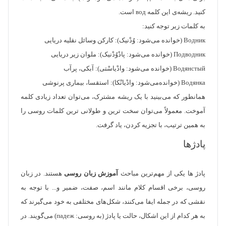
کنید. ریشه‌ی این کلمه вод است.
به کلمات زیر توجه کنید:
Водник (خوانده‌ می‌شود: وُدْنیک): کارکن وسائل نقلیه دریایی
Подводник (خوانده می‌شود: پادْوُدْنیک): ملوان زیر دریایی
Водянстый (خوانده می‌شود: وادْیاسْتی): آبکی، پرآب
Водянка (خوانده‌می‌شود: وادْیانْکا): استقسا، بیماری پرنوشی
همانطور که می‌بینید با یک ریشه مشترک، می‌توان تعداد زیادی کلمه
آموخت. معمولاً می‌توان سخت ترین و طولانی ترین کلمات روسی را
به همین ترتیب، با تجزیه کردن، یاد گرفت.
پادژ‌ها
پادژ ها یکی از مهم‌ترین مباحث
آموزش زبان روسی
هستند. در زبان
روسی، برخی اقسام کلام مانند اسم، صفت، ضمیر و... با توجه به
نقشی که در جمله ایفا می‌کنند، شکل‌های مختلفی به خود می‌گیرند که
به هر کدام از این اشکال، حالت یا پادژ (به روسی: падеж) می‌گویند. در