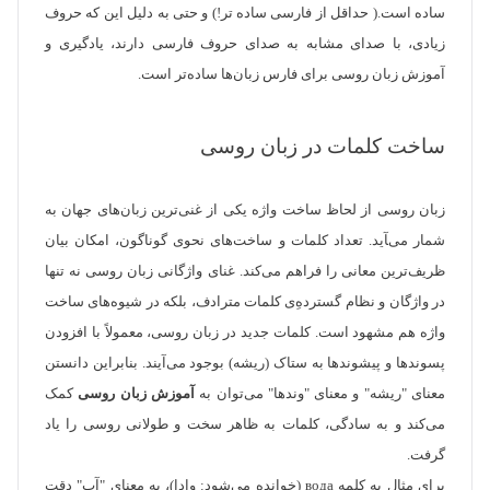
ساده است.( حداقل از فارسی ساده تر!) و حتی به دلیل این که حروف
زیادی، با صدای مشابه به صدای حروف فارسی دارند، یادگیری و
آموزش زبان روسی برای فارس زبان‌‌ها ساده‌تر است.
ساخت کلمات در زبان روسی
زبان روسی از لحاظ ساخت واژه یکی از غنی‌ترین زبان‌های جهان به
شمار می‌‍آید. تعداد کلمات و ساخت‌های نحوی گوناگون، امکان بیان
ظریف‌ترین معانی را فراهم می‌کند. غنای واژگانی زبان روسی نه تنها
در واژگان و نظام گستردهِ‌ی کلمات مترادف، بلکه در شیوه‌های ساخت
واژه هم مشهود است. کلمات جدید در زبان روسی، معمولاً با افزودن
پسوند‌‌ها و پیشوند‌ها به ستاک (ریشه) بوجود می‌آیند. بنابر‌این دانستن
معنای "ریشه" و معنای "وند‌ها" می‌توان به
آموزش زبان روسی
کمک
می‌کند و به سادگی، کلمات به ظاهر سخت و طولانی روسی را یاد
گرفت.
برای مثال به کلمه вода (خوانده ‌می‌شود: وادا)، به معنای "آب" دقت