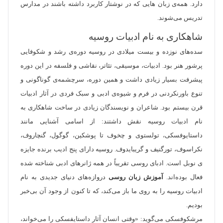
دارد. همه‌ی زبان هایی که در نوشتار کاربرد داشته باشند در مدارس
تدریس می‌شوند.
شاهکاری به نام ادبیات روسیه
سده‌های نوزده و بیست میلادی در روسیه دوره‌‌ی رشد و شکوفایی
پرشور هنر بود. ادبیات، موسیقی، تئاتر، نقاشی و فلسفه در این دوره
پیشرفت بسیار زیادی داشت و همین دوره، سرچشمه‌ی گوناگونی و
تنوع باورنکردنی در فرم و شیوه‌ی ادبی و سبک فردی در آثار ادبیات
قرن بیستم بود. شاعران و نویسندگان زیادی در ساخت شاهکاری به
نام ادبیات روسیه نقش داشتند: از اسامی آشنایی مانند
داستایوفسکی، تولستوی و چخوف تا پوشکین، گوگول، گنچاروف،
نکراسوف، تورگنیف و گریبایدوف. روسیه دارای پنج ادیب برنده جایزه
ی نوبل است. ادبا‌ی روسی تقریباً در همه ژانر‌های ادبی شناخته شده
فعال بوده‌اند.
آموزش زبان روسی
دروازه‌های دنیای جدیدی به نام
ادبیات روسیه را به روی ما باز می‌کند، که تا کنون از وجود آن بی‌خبر
بودیم.
مرشکوفسکی می‌گوید: «وقتی انسان آثار داستایفسکی را می‌خواند،