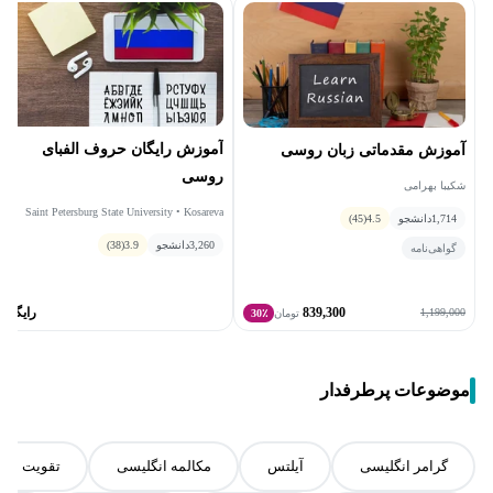
آموزش رایگان حروف الفبای
آموزش مقدماتی زبان روسی
روسی
شکیبا بهرامی
Saint Petersburg State University • Kosareva
1,714
دانشجو
4.5
(45)
Еlena
3,260
دانشجو
3.9
(38)
گواهی‌نامه
839,300
رایگان
1,199,000
تومان
30٪
موضوعات پرطرفدار
گرامر انگلیسی
آیلتس
مکالمه انگلیسی
تقویت اسپ