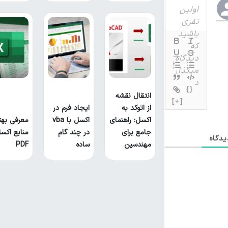
{}
انتقال نقشه
[+]
از اتوکد به
ایجاد فرم در
اکسل: راهنمای
اکسل با vba
معرفی بهت
جامع برای
در چند گام
منابع اکس
دگاه
مهندسین
ساده
PDF