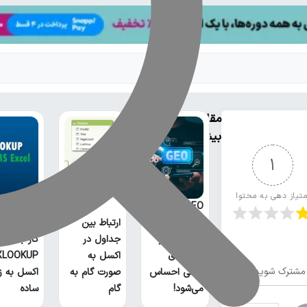
مقالات
بیشتر
1
متیاز دهی به محتوا
GEO چیست؟
خطر بیخ
ارتباط بین
گوش سئو و
جداول در
کار با تابع
روش‌های
اکسل به
مشترک شوید
سنتی احساس
صورت گام به
اکسل به ز
می‌شود!
گام
ساده