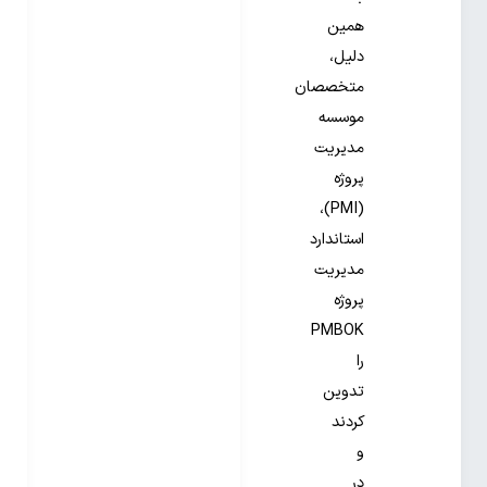
همین
دلیل،
متخصصان
موسسه
مدیریت
پروژه
(PMI)،
استاندارد
مدیریت
پروژه
PMBOK
را
تدوین
کردند
و
در