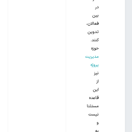
در
بین
فعالان،
تدوین
کنند.
حوزه
مدیریت
پروژه
نیز
از
این
قاعده
مستثنا
نیست
و
به