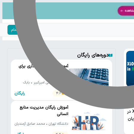
ورود | ثبت‌نام
دوره‌های رایگان
آموزش رایگان حسابداری برای
مدیران
دانشگاه صنعتی امیرکبیر • بابک
صادق زاده
رایگان
4.6
آموزش رایگان مدیریت منابع
XLOOKUP در
انسانی
بان
دانشگاه تهران • محمد صادق آزمندیان