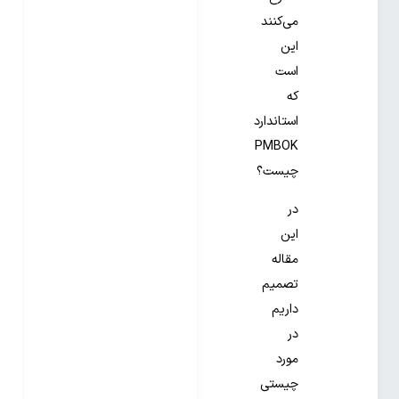
می‌کنند
این
است
که
استاندارد
PMBOK
چیست؟
در
این
مقاله
تصمیم
داریم
در
مورد
چیستی