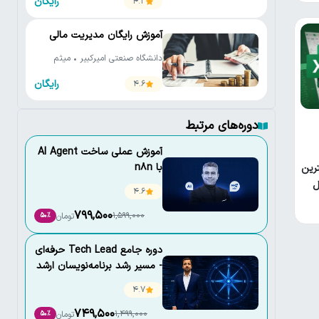
رایگان
4.2
آموزش رایگان مدیریت مالی
دانشگاه صنعتی امیرکبیر • میثم
فدائی واحد • علیرضا کردبچه
رایگان
4.6
دوره‌های مرتبط
آموزش عملی ساخت AI Agent
با n8n
رین
ل
4.6
799,500
1,599,000
تومان
50٪
دوره جامع Tech Lead حرفه‌ای
- مسیر رشد برنامه‌نویسان ارشد
4.7
749,500
1,499,000
تومان
50٪