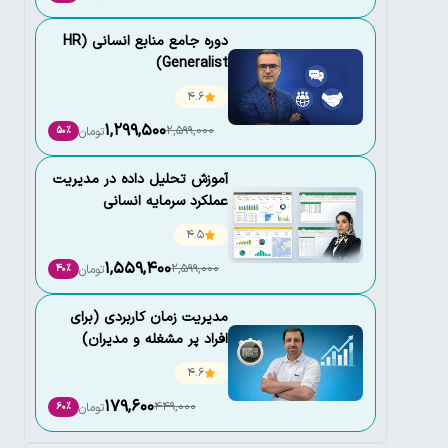
دوره جامع منابع انسانی (HR
Generalist)
4.6
1,299,500
2,599,000
تومان
50٪
آموزش تحلیل داده در مدیریت
عملکرد سرمایه انسانی
4.5
1,559,400
2,599,000
تومان
40٪
مدیریت زمان کاربردی (برای
افراد پر مشغله و مدیران)
4.6
179,600
449,000
تومان
60٪