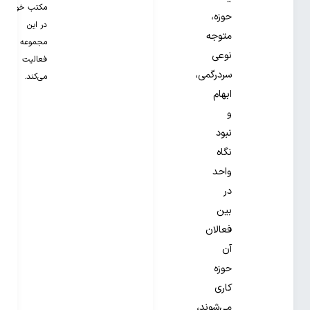
مکتب خونه
حوزه،
در این
متوجه
مجموعه
نوعی
فعالیت
سردرگمی،
می‌کند.
ابهام
و
نبود
نگاه
واحد
در
بین
فعالان
آن
حوزه
کاری
می‌شوند،