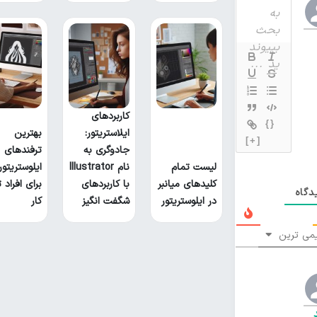
کاربردهای
{}
ایلاستریتور:
بهترین
[+]
جادوگری به
ترفندهای
لیست تمام
نام Illustrator
ایلوستریتور
کلیدهای میانبر
با کاربردهای
برای افراد ت
گاه
در ایلوستریتور
شگفت انگیز
کار
می ترین