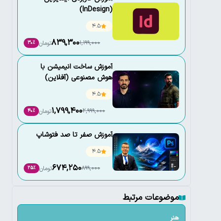
(InDesign)
4.5
839,300
1,199,000
تومان
30٪
آموزش ساخت انیمیشن با
هوش مصنوعی (آفلاین)
4.5
1,799,400
2,999,000
تومان
40٪
آموزش صفر تا صد فتوشاپ
4.5
674,250
899,000
تومان
25٪
موضوعات مرتبط
هنر