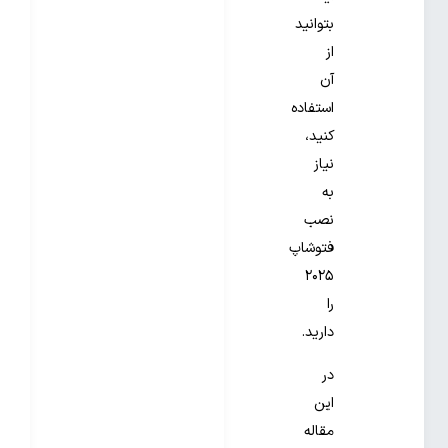
بتوانید
از
آن
استفاده
کنید،
نیاز
به
نصب
فتوشاپ
۲۰۲۵
را
دارید.
در
این
مقاله