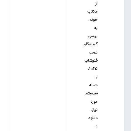
از
مکتب
خونه،
به
بررسی
گام‌به‌گام
نصب
فتوشاپ
۲۰۲۵،
از
جمله
سیستم
مورد
نیاز،
دانلود
و