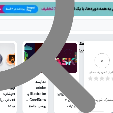
مقالات
بیشتر
0
تیاز دهی به محتوا
مقایسه
مقایسه
آموزش ماسک
adobe
ایلوستریتور
در ایلوستریتور:
Illustrator و
فتوشاپ:
شترک شوید
مراحل +
CorelDraw –
انتخاب بر
جزئیات
بررسی جامع
برنده