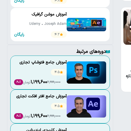
رایگان
4.8
آموزش موشن گرافیک
Udemy • Joseph Adam
رایگان
4.2
دوره‌های مرتبط
آموزش جامع فتوشاپ تجاری
4.5
ازه
1,199,600
2,999,000
تومان
60٪
آموزش جامع افتر افکت تجاری
4.5
1,199,600
2,999,000
تومان
60٪
آموزش کاربردی ایندیزاین