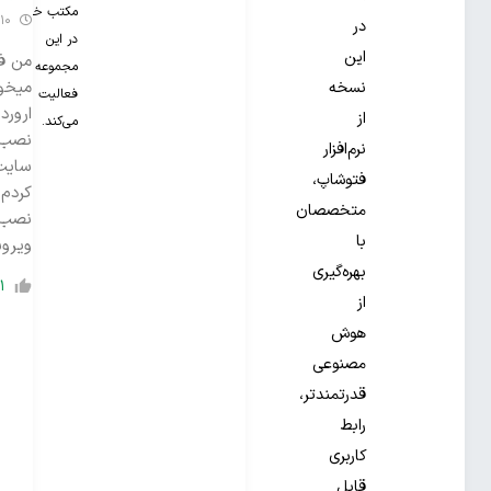
مکتب خونه
10 ماه گذشته
در
در این
این
مجموعه
میخو
نسخه
فعالیت
از
می‌کند.
نصب 
نرم‌افزار
فتوشاپ،
کردم 
متخصصان
نصب ق
با
ویرو
بهره‌گیری
1
از
هوش
مصنوعی
قدرتمندتر،
رابط
کاربری
قابل