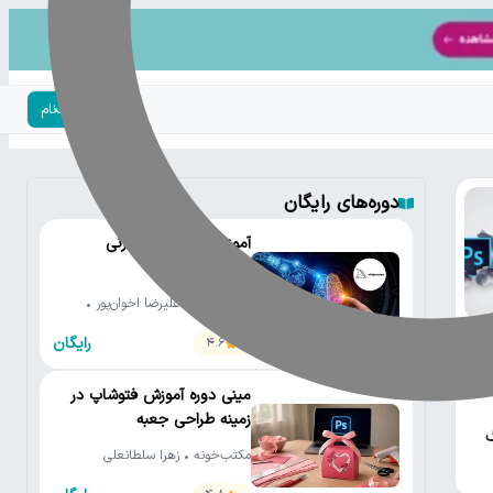
ورود | ثبت‌نام
دوره‌های رایگان
آموزش رایگان میدجرنی
(Midjourney)
مکتب‌خونه • علیرضا اخوان‌پور •
کلاس ویژن
رایگان
4.6
 و
مینی دوره آموزش فتوشاپ در
زمینه طراحی جعبه
گ
مکتب‌خونه • زهرا سلطانعلی