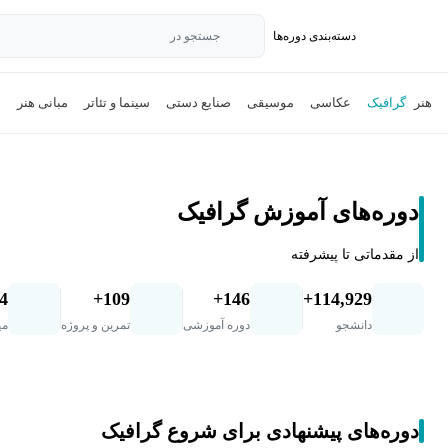
دسته‌بندی‌ دوره‌ها
جستجو در
هنر
گرافیک
عکاسی
موسیقی
صنایع دستی
سینما و تئاتر
مبانی هنر
ن
دوره‌های آموزش گرافیک
از مقدماتی تا پیشرفته
.4
109+
146+
114,929+
دانشجو
دوره آموزشی
تمرین و پروژه
می
دوره‌های پیشنهادی برای شروع گرافیک