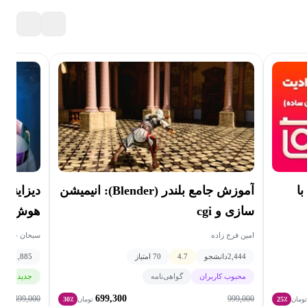
آموزش جامع بلندر (Blender): انیمیشن
دیزاینر 
ا
سازی و cgi
هوش مصنوعی + 
امین فرج زاده
سبحان خداش
2,444
دانشجو
4.7
70 امتیاز
1,885
دانش
محبوب کاربران
گواهی‌نامه
جدید
گ
699,300
3,499,000
999,000
ومان
25٪
تومان
30٪