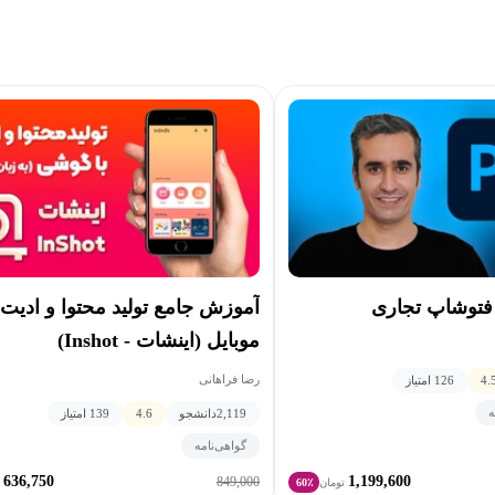
فتوشاپ تجاری
آموزش جامع تولید محتوا و ادیت ب
موبایل (اینشات - Inshot)
رضا فراهانی
4.
126 امتیاز
ه
2,119
دانشجو
4.6
139 امتیاز
گواهی‌نامه
636,750
1,199,600
849,000
تومان
60٪
ت