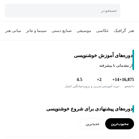
جستجو در
هنر
گرافیک
عکاسی
موسیقی
صنایع دستی
سینما و تئاتر
مبانی هنر
ن
دوره‌های آموزش خوشنویسی
از مقدماتی تا پیشرفته
4.5
2+
14+
16,875+
دانشجو
دوره آموزشی
تمرین و پروژه
میانگین امتیاز
دوره‌های پیشنهادی برای شروع خوشنویسی
محبوب‌ترین
جدید‌ترین