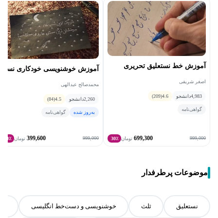
آموزش خط نستعلیق تحریری
آموزش خوشنویسی خودکاری نسخ
اصغر شریفی
محمدصالح عبدالهی
4,983
دانشجو
4.6
(209)
2,260
دانشجو
4.5
(84)
گواهی‌نامه
به‌روز شده
گواهی‌نامه
399,600
699,300
999,000
999,000
تومان
30٪
تومان
60٪
موضوعات پرطرفدار
نستعلیق
ثلث
خوشنویسی و دست‌خط انگلیسی
فت