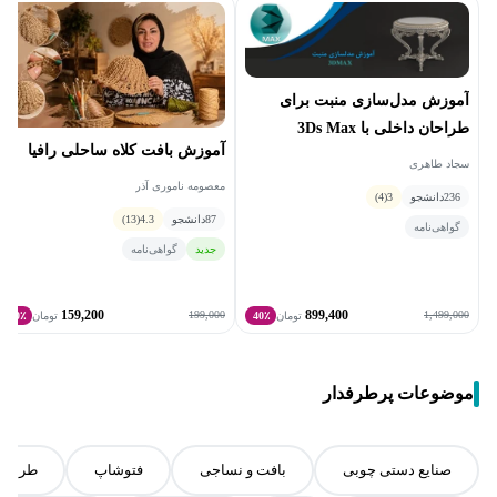
آموزش مدل‌سازی منبت برای
طراحان داخلی با 3Ds Max
آموزش بافت کلاه ساحلی رافیا
سجاد طاهری
معصومه ناموری آذر
236
دانشجو
3
(4)
87
دانشجو
4.3
(13)
گواهی‌نامه
جدید
گواهی‌نامه
159,200
899,400
199,000
1,499,000
تومان
40٪
تومان
20٪
موضوعات پرطرفدار
صنایع دستی چوبی
بافت و نساجی
فتوشاپ
طراحی 