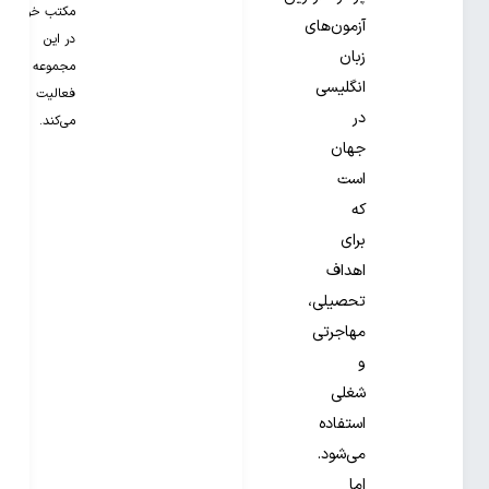
مکتب خونه
آزمون‌های
در این
زبان
مجموعه
انگلیسی
فعالیت
در
می‌کند.
جهان
است
که
برای
اهداف
تحصیلی،
مهاجرتی
و
شغلی
استفاده
می‌شود.
اما