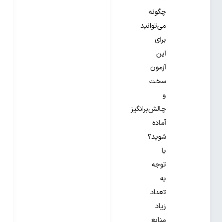
چگونه
می‌توانید
برای
این
آزمون
سخت
و
چالش‌برانگیز
آماده
شوید؟
با
توجه
به
تعداد
زیاد
منابع