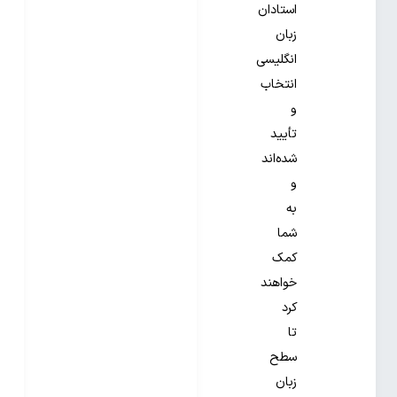
استادان
زبان
انگلیسی
انتخاب
و
تأیید
شده‌اند
و
به
شما
کمک
خواهند
کرد
تا
سطح
زبان