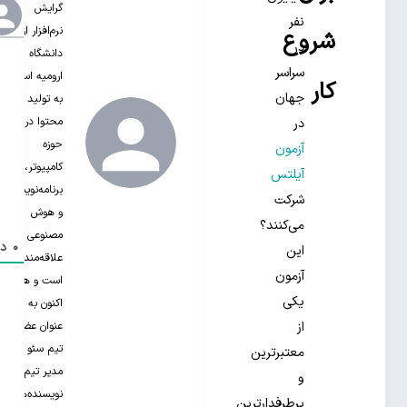
گرایش
نفر
نرم‌افزار از
شروع
در
دانشگاه
سراسر
ارومیه است.
کار
جهان
به تولید
محتوا در
در
حوزه
آزمون
کامپیوتر،
آیلتس
برنامه‌نویسی
شرکت
و هوش
می‌کنند؟
مصنوعی
0
دی
این
علاقه‌مند‌
آزمون
است و هم
یکی
اکنون به
عنوان عضو
از
تیم سئو و
معتبرترین
مدیر تیم
و
نویسنده‌های
پرطرفدارترین