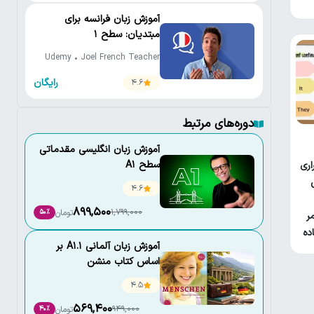
آموزش زبان فرانسه برای
مبتدیان: سطح 1
Udemy • Joel French Teacher
رایگان
4.6
دوره‌های مرتبط
آموزش زبان انگلیسی مقدماتی
سطح A1
اری
4.6
899,500
1,799,000
تومان
50٪
ر
ده
آموزش زبان آلمانی A1.1 بر
اساس کتاب منشن
(Menschen A1.1)
4.5
569,400
949,000
تومان
40٪