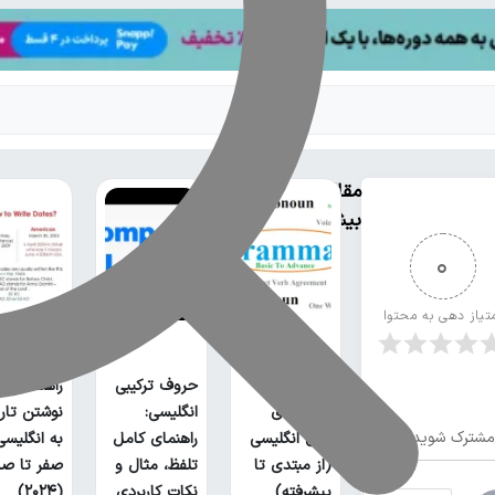
مقالات
بیشتر
0
تیاز دهی به محتوا
لیست تمام
حروف ترکیبی
راهنمای ج
گرامر های
انگلیسی:
نوشتن تار
مشترک شوید
زبان انگلیسی
راهنمای کامل
به انگلیسی؛
(از مبتدی تا
تلفظ، مثال و
صفر تا صد
پیشرفته)
نکات کاربردی
(۲۰۲۴)