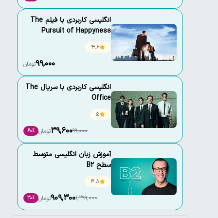
انگلیسی کاربردی با فیلم The
Pursuit of Happyness
4.6
99,000
تومان
انگلیسی کاربردی با سریال The
Office
5
39,600
99,000
تومان
60٪
آموزش زبان انگلیسی متوسط
سطح B2
4.8
909,300
1,299,000
تومان
30٪