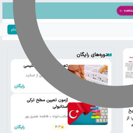
ورود | ثبت‌نام
دوره‌های رایگان
تعیین سطح زبان انگلیسی
مکتب‌خونه • جمعی از اساتید
رایگان
4.2
آزمون تعیین سطح ترکی
امع
استانبولی
یخ
مکتب‌خونه • فاطمه عصری پور
 از
رایگان
4.3