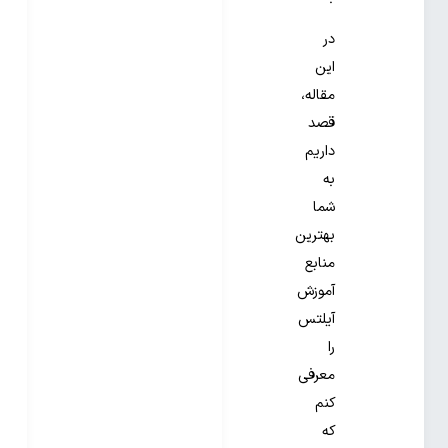
در
این
مقاله،
قصد
داریم
به
شما
بهترین
منابع
آموزش
آیلتس
را
معرفی
کنم
که