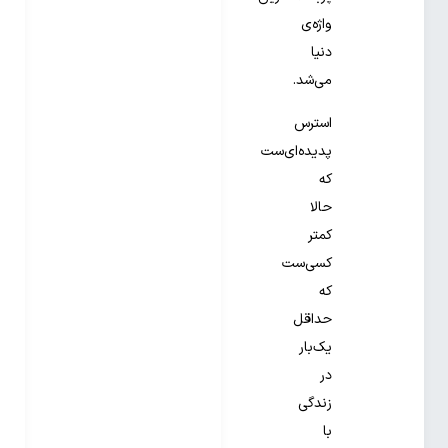
واژه‌ی
دنیا
می‌شد.
استرس
پدیده‌ای‌ست
که
حالا
کمتر
کسی‌ست
که
حداقل
یک‌بار
در
زندگی
با