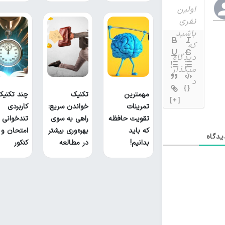
{}
مهمترین
تکنیک
چند تکنیک
[+]
تمرینات
خواندن سریع:
کاربردی
تقویت حافظه
راهی به سوی
تندخوانی ب
که باید
بهره‌وری بیشتر
امتحان و
دگاه
بدانیم!
در مطالعه
کنکور