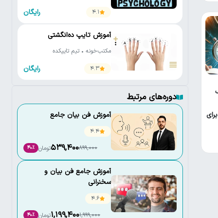
رایگان
4.1
آموزش تایپ ده‌انگشتی
مکتب‌خونه • تیم تایپکده
رایگان
4.3
دوره‌های مرتبط
رای
آموزش فن بیان جامع
4.4
539,400
899,000
تومان
40٪
آموزش جامع فن بیان و
سخنرانی
4.6
1,199,400
1,999,000
تومان
40٪