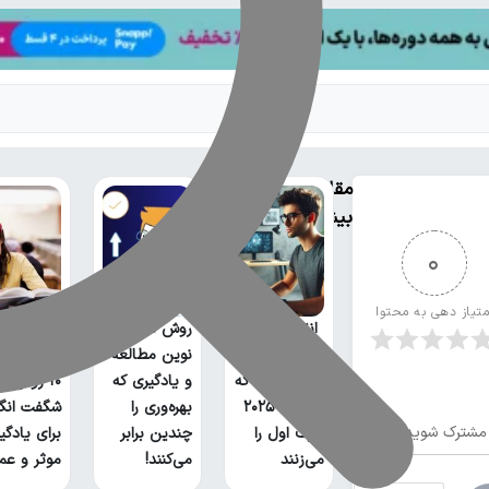
مقالات
بیشتر
0
متیاز دهی به محتوا
انقلاب در
روش های
بازار کار:
نوین مطالعه
مهارت‌هایی که
و یادگیری که
۱۰ روش
در سال ۲۰۲۵
بهره‌وری را
شگفت انگی
مشترک شوید
حرف اول را
چندین برابر
برای یادگی
می‌زنند
می‌کنند!
موثر و عم