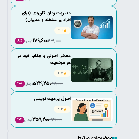
مدیریت زمان کاربردی (برای
افراد پر مشغله و مدیران)
4.6
179,600
449,000
تومان
60٪
معرفی اصولی و جذاب خود در
هر موقعیت
4.5
524,250
699,000
تومان
25٪
اصول پرامپت نویسی
4.3
359,200
449,000
تومان
20٪
موضوعات مرتبط