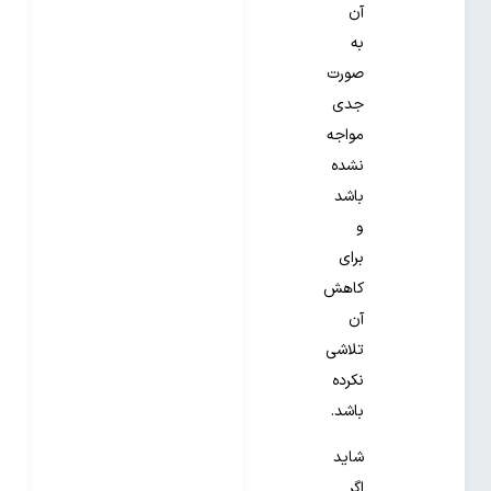
آن
به
صورت
جدی
مواجه
نشده
باشد
و
برای
کاهش
آن
تلاشی
نکرده
باشد.
شاید
اگر