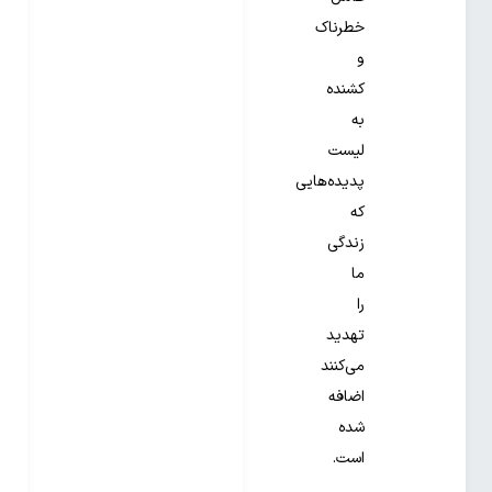
خطرناک
و
کشنده
به
لیست
پدیده‌هایی
که
زندگی
ما
را
تهدید
می‌کنند
اضافه
شده
است.