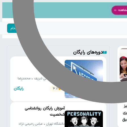
ورود | ثبت‌نام
دوره‌های رایگان
فنون مذاکره
دانشگاه صنعتی شریف • محمدرضا
شعبانعلی
رایگان
4.7
ز
آموزش رایگان روانشناسی
ری
شخصیت
یق
دانشگاه تهران • عباس رحیمی نژاد