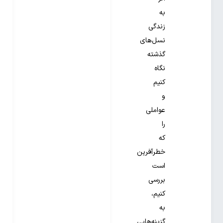
به
زندگی
نسل‌های
گذشته
نگاه
کنیم
و
عواملی
را
که
خطرآفرین
است
بررسی
کنیم،
به
گزینه‌هایی