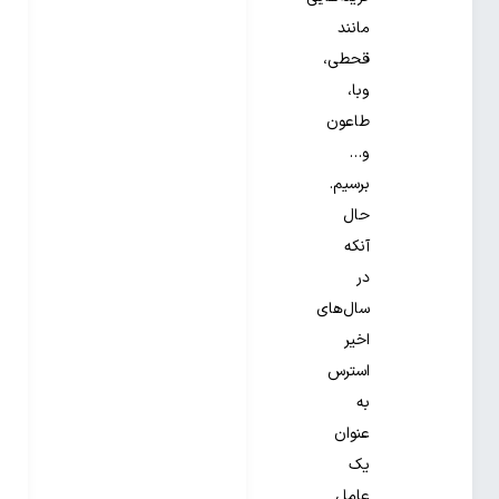
مانند
قحطی،
وبا،
طاعون
و…
برسیم.
حال
آنکه
در
سال‌های
اخیر
استرس
به
عنوان
یک
عامل