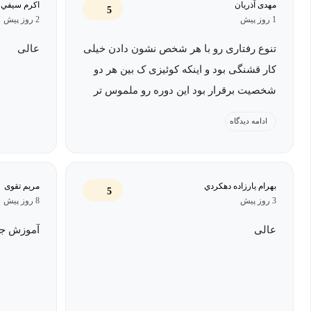
روانشناسی بسیار حائز اهمیت است ولی با این حال مفاهیم این دوره
مهدی آذریان
اكرم سيفي 
5
1 روز پیش
2 روز پیش
افراد علاقه‌مند می‌توانند از آن به نحو احسن بهره ببرند.
تنوع رفتاری رو با هر شخص نشون دادن خیلی
عالی
سرفصل های دوره آموزش رفتار شناسی دیسک چی
کار قشنگی بود و اینکه کوئیزی ک بین هر دو
شخصیت برقرار بود این دوره رو ملموس تر
سرفصل‌های این دوره آموزش رفتار شناسی دیسک به صورت زیر است
کرد
ادامه دیدگاه
فصل 1: معرفی دوره
فصل 2: شناخت از خود
بهرام يارزاده دهكردي
مریم تقوی
5
3 روز پیش
8 روز پیش
فصل ٣: سازگاری با مدل‌های مختلف رفتاری
عالی
آموزش جا
فصل 4: نحوه تعامل تایپ‌های مختلف رفتاری چگونگی
فصل 5: آزمون