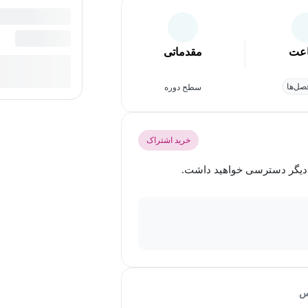
عت
مقدماتی
ل‌ها
سطح دوره
خرید اشتراک
س