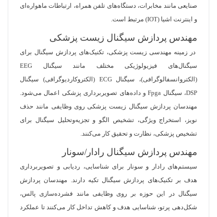
صنایعی مانند مخابرات، دستگاه‌های تلفن همراه، ارتباطات ماهواره‌ای
و اینترنت اشیا (IOT) مرتبط است.
مهندس پردازش سیگنال زیست پزشکی
در زمینه مهندسی زیست پزشکی، تکنیک‌های پردازش سیگنال برای
سیگنال‌های فیزیولوژیکی مختلف مانند سیگنال EEG
(الکتروانسفالوگرافی)، سیگنال ECG (الکتروکاردیوگرافی) سیگنال
DSP، سیگنال Fpga و داده‌های تصویربرداری پزشکی اعمال می‌شود.
مهندسان پردازش سیگنال زیست پزشکی روی وظایفی مانند حذف
نویز، استخراج ویژگی، تشخیص الگو و تجزیه‌وتحلیل سیگنال برای
تشخیص پزشکی، نظارت و تحقیق کار می‌کنند.
مهندس پردازش سیگنال رادار/سونار
سیستم‌های رادار و سونار برای شناسایی، ردیابی و تصویربرداری
هدف بر تکنیک‌های پردازش سیگنال تکیه دارند. مهندسان پردازش
سیگنال در این حوزه بر روی وظایفی مانند فشرده‌سازی پالس،
شکل‌دهی پرتو، شناسایی هدف و کاهش تداخل کار می‌کنند تا عملکرد