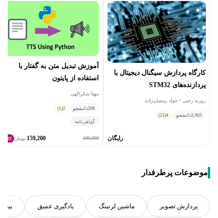
آموزش تبدیل متن به گفتار با
کارگاه پردازش سیگنال‌ دیجیتال با
استفاده از پایتون
پردازنده‌های STM32
مهتا شکرالهی
روزبه رجبی • جواد رمضان‌زاده
298
دانشجو
2
(1)
3,965
دانشجو
4
(23)
گواهی‌نامه
رایگان
159,200
199,000
تومان
20٪
موضوعات پرطرفدار
پردازش تصویر
ماشین لرنینگ
یادگیری عمیق
بینای