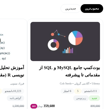
محبوب‌ترین
جدید‌ترین
بوت‌کمپ جامع MySQL و SQL از
آموزش تحلیل د
مقدماتی تا پیشرفته
نویسی R (مقدماتی)
Udemy • آکادمی گرولی • Colt Steele
فرزاد مینویی
111
دانشجو
5
6 امتیاز
10,223
دانشجو
جدید
زیرنویس
گواهی‌نامه
359,600
1,599,000
899,000
تومان
60٪