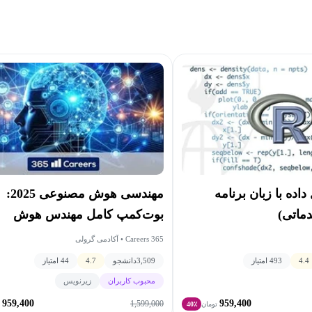
مهندسی هوش مصنوعی 2025:
اده با زبان برنامه
بوت‌کمپ کامل مهندس هوش
مصنوعی
365 Careers • آکادمی گرولی
3,509
دانشجو
4.7
44 امتیاز
4.4
493 امتیاز
محبوب کاربران
زیرنویس
959,400
959,400
1,599,000
تومان
40٪
ت