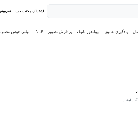
سرویس 
اشتراک مکتب‌پلاس
تدریس ک
ال
یادگیری عمیق
بیوانفورماتیک
پردازش تصویر
NLP
مبانی هوش مصنو
گین امتیاز