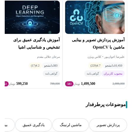
آموزش یادگیری عمیق برای
آموزش پردازش تصویر و بینایی
تشخیص و شناسایی اشیا
ماشین با OpenCV
مرجان جلالی مقدم
علیرضا اخوان‌پور • کلاس ویژن
383
دانشجو
4.2
(17)
10,450
دانشجو
4.7
(229)
گواهی‌نامه
محبوب کاربران
گواهی‌نامه
599,250
1,499,500
799,000
2,999,000
تومان
50٪
تومان
25٪
موضوعات پرطرفدار
پردازش تصویر
ماشین لرنینگ
یادگیری عمیق
بینای