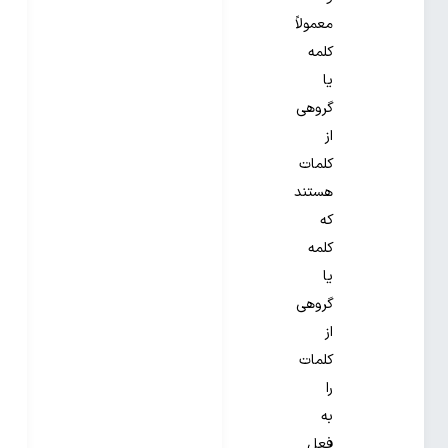
معمولاً
کلمه
یا
گروهی
از
کلمات
هستند
که
کلمه
یا
گروهی
از
کلمات
را
به
فعل