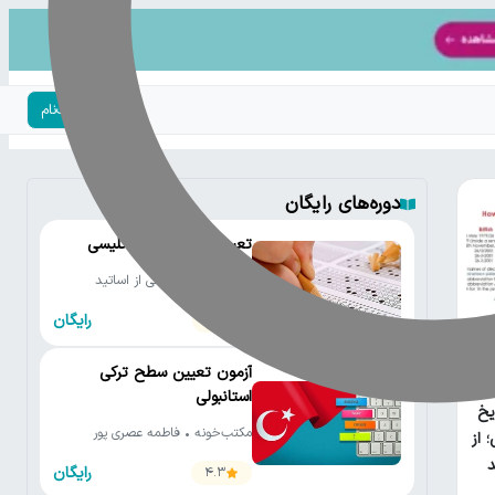
ورود | ثبت‌نام
دوره‌های رایگان
تعیین سطح زبان انگلیسی
مکتب‌خونه • جمعی از اساتید
رایگان
4.2
آزمون تعیین سطح ترکی
امع
استانبولی
یخ
مکتب‌خونه • فاطمه عصری پور
 از
رایگان
4.3