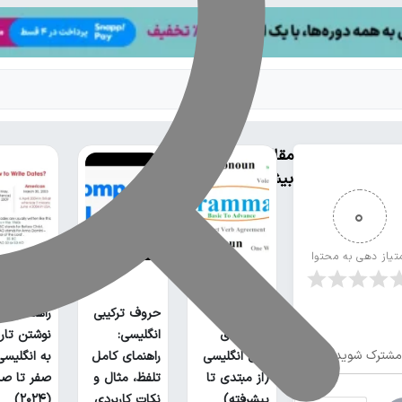
مقالات
بیشتر
0
تیاز دهی به محتوا
لیست تمام
حروف ترکیبی
راهنمای ج
گرامر های
انگلیسی:
نوشتن تار
مشترک شوید
زبان انگلیسی
راهنمای کامل
به انگلیسی؛
(از مبتدی تا
تلفظ، مثال و
صفر تا صد
پیشرفته)
نکات کاربردی
(۲۰۲۴)