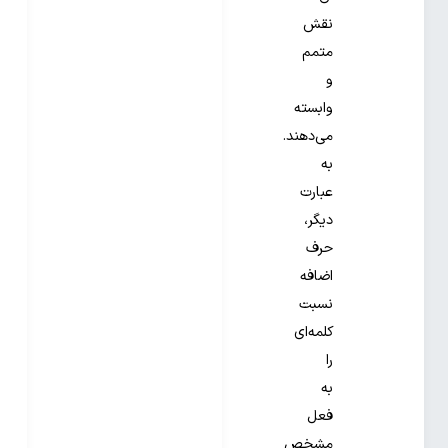
نقش
متمم
و
وابسته
می‌دهند.
به
عبارت
دیگر،
حرف
اضافه
نسبت
کلمه‌ای
را
به
فعل
مشخص