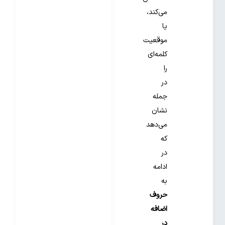
می‌کند،
یا
موقعیت
کلمه‌ای
را
در
جمله
نشان
می‌دهد
که
در
ادامه
به
حروف
اضافه
در