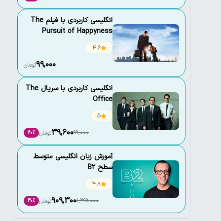
انگلیسی کاربردی با فیلم The
Pursuit of Happyness
4.6
99,000
تومان
انگلیسی کاربردی با سریال The
Office
5
39,600
99,000
تومان
60٪
آموزش زبان انگلیسی متوسط
سطح B2
4.8
909,300
1,299,000
تومان
30٪