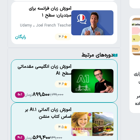
آموزش زبان فرانسه برای
مبتدیان: سطح 1
Udemy • Joel French Teacher
رایگان
4.6
دوره‌های مرتبط
آموزش زبان انگلیسی مقدماتی
سطح A1
اری
4.6
899,500
1,799,000
تومان
50٪
ر
ده
آموزش زبان آلمانی A1.1 بر
اساس کتاب منشن
(Menschen A1.1)
4.5
569,400
949,000
تومان
40٪