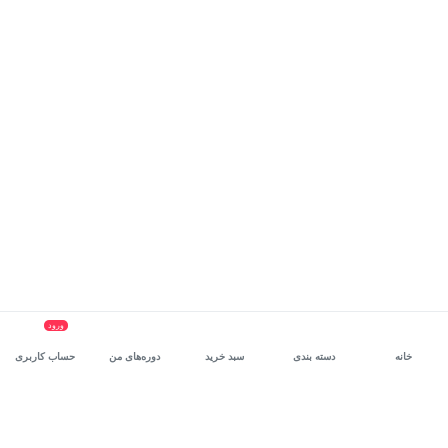
ورود
خانه
دسته بندی
سبد خرید
دوره‌های من
حساب کاربری
سرویس سازمانی مکتب‌خونه
، بستر رشد و توانمندسازی حرفه‌ای
کارکنان در مسیر توسعه‌ فردی آن‌هاست.