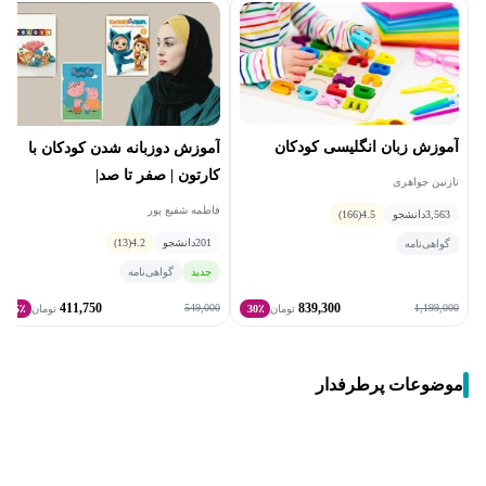
آموزش زبان انگلیسی کودکان
آموزش دوزبانه شدن کودکان با
کارتون | صفر تا صد|
نازنین جواهری
فاطمه شفیع پور
3,563
دانشجو
4.5
(166)
201
دانشجو
4.2
(13)
گواهی‌نامه
جدید
گواهی‌نامه
411,750
839,300
549,000
1,199,000
تومان
30٪
تومان
25٪
موضوعات پرطرفدار