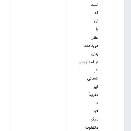
است
که
آن
را
عقل
می‌نامند.
زبان
برنامه‌نویسی
هر
انسانی
نیز
تقریباً
با
فرد
دیگر
متفاوت