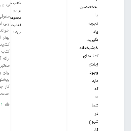
مکتب خونه
5 سال گذشته
متخصصان
در این
با
معرفی
مجموعه
ولی ار
تجربه
فعالیت
خوانند
یاد
می‌کند.
بهتر 
بگیرید.
کشیده
خوشبختانه،
کتاب ک
کتاب‌های
ارائه 
زیادی
معتبر
برای ب
وجود
پیشنه
دارد
کار چ
که
است، 
به
1
شما
در
شروع
کار