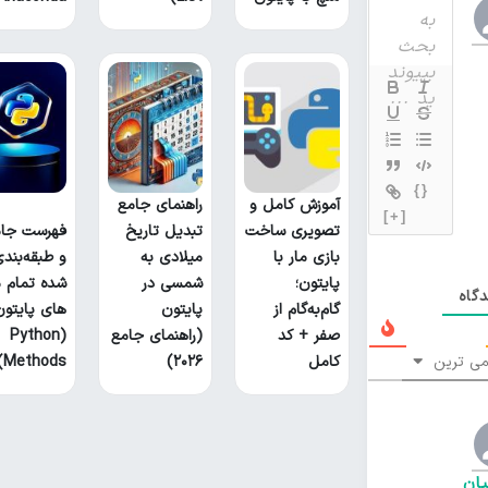
{}
آموزش کامل و
راهنمای جامع
[+]
تصویری ساخت
تبدیل تاریخ
فهرست جام
بازی مار با
میلادی به
و طبقه‌بند
پایتون؛
شمسی در
شده تمام م
گاه
گام‌به‌گام از
پایتون
های پایتون
صفر + کد
(راهنمای جامع
(Python
ی ترین
کامل
۲۰۲۶)
Methods)
ان