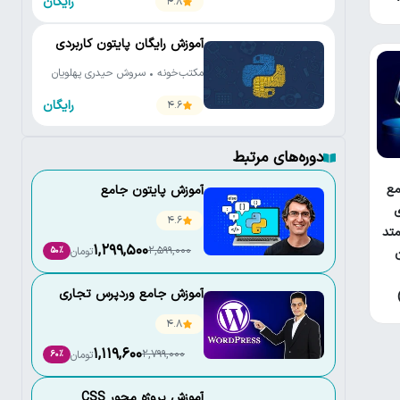
رایگان
4.8
آموزش رایگان پایتون کاربردی
مکتب‌خونه • سروش حیدری پهلویان
رایگان
4.6
دوره‌های مرتبط
ع
آموزش پایتون جامع
ی
4.6
تد
1,299,500
2,599,000
تومان
50٪
آموزش جامع وردپرس تجاری
4.8
1,119,600
2,799,000
تومان
60٪
آموزش پروژه محور CSS