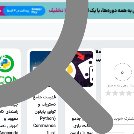
مقالات
بیشتر
0
یاز دهی به محتوا
فهرست جامع
آناکوندا پا
دستورات و
چیست؟
توابع پایتون
راهنمای کا
شترک شوید
آموزش جامع
(Python
مفهوم و
ساخت بازی
Commands
آموزش نص
منچ با پایتون
List)
Anaconda