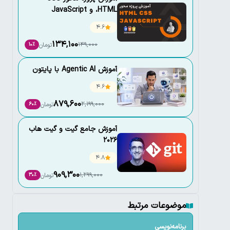
،HTML و JavaScript
4.6
134,100
149,000
تومان
10٪
آموزش Agentic AI با پایتون
4.6
879,600
2,199,000
تومان
60٪
آموزش جامع گیت و گیت هاب
2026
4.8
909,300
1,299,000
تومان
30٪
موضوعات مرتبط
برنامه‌نویسی