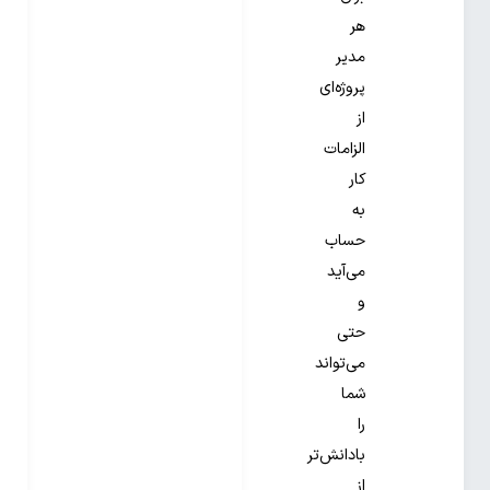
هر
مدیر
پروژه‌ای
از
الزامات
کار
به
حساب
می‌آید
و
حتی
می‌تواند
شما
را
بادانش‌تر
از