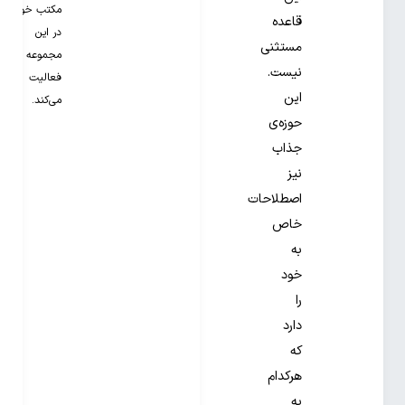
مکتب خونه
قاعده
در این
مستثنی
مجموعه
نیست.
فعالیت
این
می‌کند.
حوزه‌ی
جذاب
نیز
اصطلاحات
خاص
به
خود
را
دارد
که
هرکدام
به