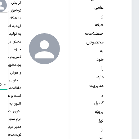
گرایش
علمی
نرم‌افزار از
و
دانشگاه
حرفه‌
ارومیه است.
اصطلاحات
به تولید
محتوا در
مخصوص
حوزه
به
کامپیوتر،
خود
برنامه‌نویسی
را
و هوش
دارد.
مصنوعی
0
دی
مدیریت
علاقه‌مند‌
و
است و هم
کنترل
اکنون به
عنوان عضو
پروژه
تیم سئو و
نیز
مدیر تیم
از
نویسنده‌های
این