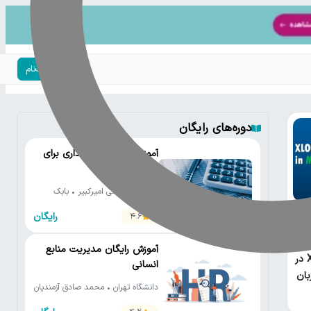
ورود | ثبت‌نام
دوره‌های رایگان
آموزش رایگان حسابداری برای
مدیران
دانشگاه صنعتی امیرکبیر • بابک
صادق زاده
رایگان
4.6
آموزش رایگان مدیریت منابع
XLOOKUP در
انسانی
بان
دانشگاه تهران • محمد صادق آزمندیان