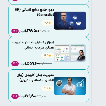
دوره جامع منابع انسانی (HR
Generalist)
4.6
1,299,500
2,599,000
تومان
50٪
آموزش تحلیل داده در مدیریت
عملکرد سرمایه انسانی
4.5
1,559,400
2,599,000
تومان
40٪
مدیریت زمان کاربردی (برای
افراد پر مشغله و مدیران)
4.6
179,600
449,000
تومان
60٪