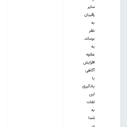
سایر
رقیبان
به
نظر
برساند.
به
علاوه
افزایش
آگاهی
با
یادگیری
این
لغات
به
شما
در