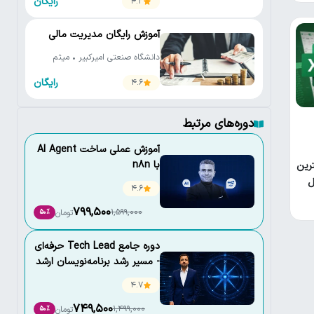
رایگان
4.2
آموزش رایگان مدیریت مالی
دانشگاه صنعتی امیرکبیر • میثم
فدائی واحد • علیرضا کردبچه
رایگان
4.6
دوره‌های مرتبط
آموزش عملی ساخت AI Agent
با n8n
رین
ل
4.6
799,500
1,599,000
تومان
50٪
دوره جامع Tech Lead حرفه‌ای
- مسیر رشد برنامه‌نویسان ارشد
4.7
749,500
1,499,000
تومان
50٪