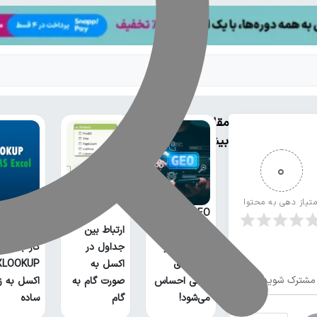
مقالات
بیشتر
0
متیاز دهی به محتوا
GEO چیست؟
خطر بیخ
ارتباط بین
گوش سئو و
جداول در
کار با تابع
روش‌های
اکسل به
مشترک شوید
سنتی احساس
صورت گام به
اکسل به ز
می‌شود!
گام
ساده