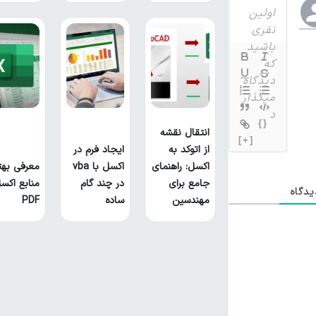
{}
انتقال نقشه
[+]
از اتوکد به
ایجاد فرم در
اکسل: راهنمای
اکسل با vba
معرفی بهت
جامع برای
در چند گام
منابع اکس
دگاه
مهندسین
ساده
PDF