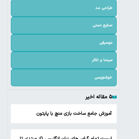
طراحی مد
صنایع دستی
موسیقی
سینما و تئاتر
خوشنویسی
۵ مقاله اخیر
آموزش جامع ساخت بازی منچ با پایتون
لیست تمام گرامر های زبان انگلیسی (از مبتدی تا