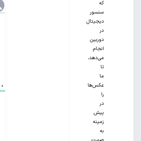
که
سنسور
دیجیتال
در
دوربین
انجام
می‌دهد،
تا
ما
عکس‌ها
0
د
را
در
پیش
زمینه
به
صورت