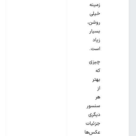
زمینه
خیلی
روشن،
بسیار
زیاد
است.
چیزی
که
بهتر
از
هر
سنسور
دیگری
جزئیات
عکس‌ها