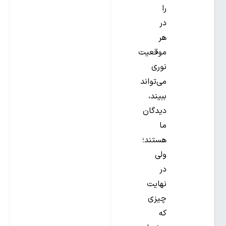
را
در
هر
موقعیت
نوری
می‌تواند
ببیند،
دیدگان
ما
هستند؛
ولی
در
نهایت
چیزی
که