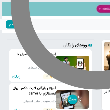
ورود | ثبت‌نام
دوره‌های رایگان
آموزش عکاسی از محصول با
موبایل
دیجی‌کالا • پوریا سنماری
رایگان
4.2
آموزش رایگان ادیت عکس برای
Metering در
اینستاگرام با canva
مکتب‌خونه • حامد اصفهانی