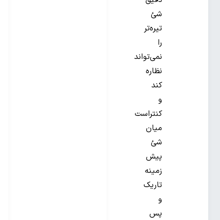
دقیق
شئ
تیره‌تر
را
نمی‌تواند
نظاره
کند
و
کنتراست
میان
شئ
پیش
زمینه
تاریک
و
پس