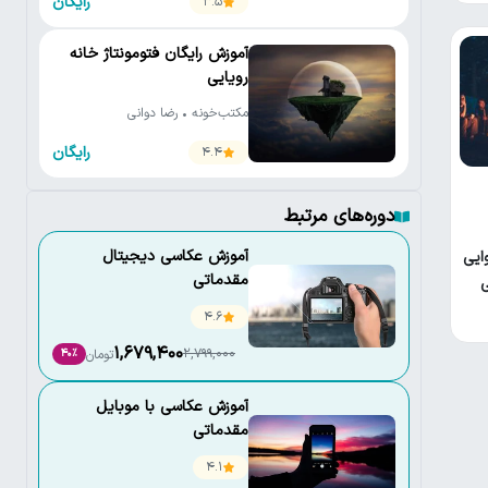
رایگان
3.5
آموزش رایگان فتومونتاژ خانه
رویایی
مکتب‌خونه • رضا دوانی
رایگان
4.4
دوره‌های مرتبط
آموزش عکاسی دیجیتال
ایی
مقدماتی
ی
4.6
1,679,400
2,799,000
تومان
40٪
آموزش عکاسی با موبایل
مقدماتی
4.1