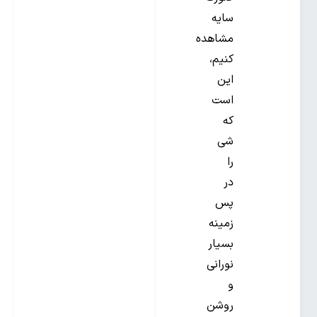
سایه
مشاهده
کنیم،
این
است
که
شی
را
در
پس
زمینه
بسیار
نورانی
و
روشن