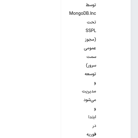
توسط
MongoDB.Inc
تحت
SSPL
(مجوز
عمومی
سمت
سرور)
توسعه
و
مدیریت
می‌شود
و
ابتدا
در
فوریه