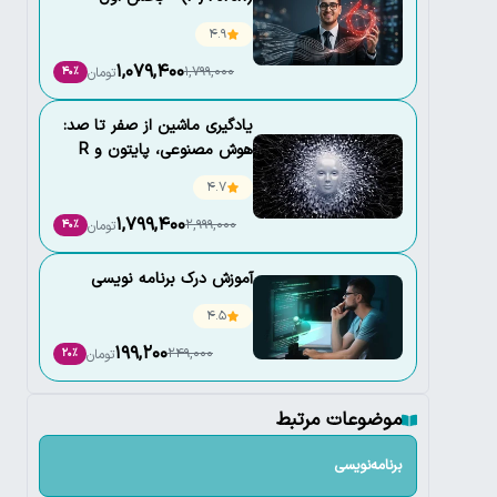
(مقدماتی)
4.9
1,079,400
1,799,000
تومان
40٪
یادگیری ماشین از صفر تا صد:
هوش مصنوعی، پایتون و R
4.7
1,799,400
2,999,000
تومان
40٪
آموزش درک برنامه نویسی
4.5
199,200
249,000
تومان
20٪
موضوعات مرتبط
برنامه‌نویسی