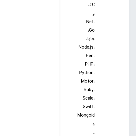
C#،
و
Net،
Go،
جاوا،
Node.js،
Perl،
PHP،
Python،
Motor،
Ruby،
Scala،
Swift،
Mongoid
و
..