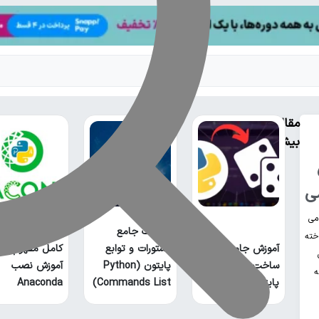
مقالات
بیشتر
ی
آناکوندا پایتون
می
فهرست جامع
چیست؟ راهنمای
خته
آموزش جامع
دستورات و توابع
کامل مفهوم و
ساخت بازی منچ با
پایتون (Python
آموزش نصب
ه
پایتون
Commands List)
Anaconda