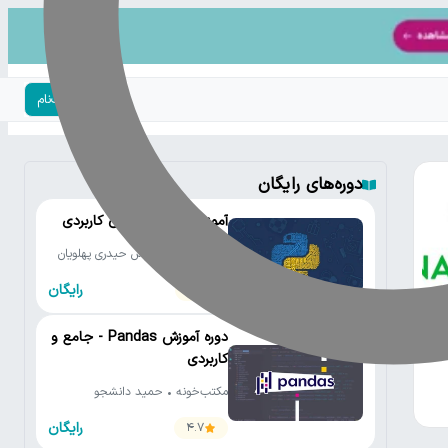
ورود | ثبت‌نام
دوره‌های رایگان
آموزش رایگان پایتون کاربردی
مکتب‌خونه • سروش حیدری پهلویان
رایگان
4.6
دوره آموزش Pandas - جامع و
کاربردی
مکتب‌خونه • حمید دانشجو
رایگان
4.7