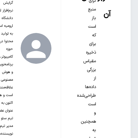
گرای
گرایش
منبع
نرم‌افزار از
آن
باز
دانشگاه
ارومیه ا
است
به تولید
که
محتوا در
برای
حوزه
ذخیره
کامپیوتر،
مقیاس
برنامه‌نو
بزرگی
و هوش
از
مصنوعی
داده‌ها
علاقه‌مند‌
است و ه
طراحی‌شده
اکنون به
است
عنوان عض
و
تیم سئو 
همچنین
مدیر تیم
به
نویسنده‌ه