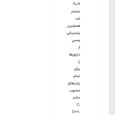
۲۰۰۹
منتشر
شد.
همچنین
پشتیبانی
رسمی
از
درایورها
را
برای
تمام
زبان‌های
محبوب
مانند
C،
C++،