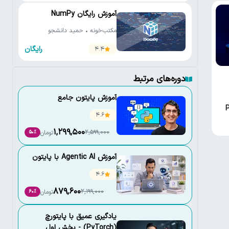
آموزش رایگان NumPy
مکتب‌خونه • حمید دانشجو
رایگان
4.4
دوره‌های مرتبط
آموزش پایتون جامع
Py
4.6
1,299,500
2,599,000
تومان
50٪
آموزش Agentic AI با پایتون
4.6
879,600
2,199,000
تومان
60٪
یادگیری عمیق با پایتورچ
(PyTorch) - بخش اول