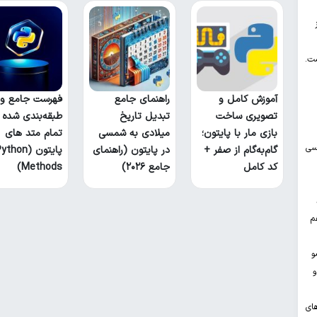
ست.
آموزش کامل و
راهنمای جامع
فهرست جامع و
تصویری ساخت
تبدیل تاریخ
طبقه‌بندی شده
بازی مار با پایتون؛
میلادی به شمسی
تمام متد های
یسی
گام‌به‌گام از صفر +
در پایتون (راهنمای
پایتون (thon
کد کامل
جامع ۲۰۲۶)
Methods)
م
و
و
ای