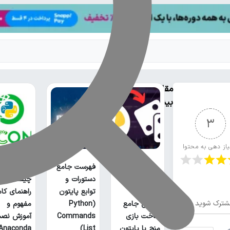
مقالات
بیشتر
3
یاز دهی به محتوا
فهرست جامع
آناکوندا پا
دستورات و
چیست؟
توابع پایتون
راهنمای کا
شترک شوید
آموزش جامع
(Python
مفهوم و
ساخت بازی
Commands
آموزش نص
منچ با پایتون
List)
Anaconda