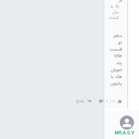
فر
5
سال
گذشته
سلام
تو
قسمت
title
زده
اموزش
هک با
پایتون
.
پاسخ
0
0
MR.A.G.V