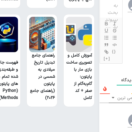
{}
آموزش کامل و
راهنمای جامع
[+]
تصویری ساخت
تبدیل تاریخ
فهرست جام
بازی مار با
میلادی به
و طبقه‌بند
پایتون؛
شمسی در
شده تمام م
دگاه
گام‌به‌گام از
پایتون
های پایتون
صفر + کد
(راهنمای جامع
(Python
ی ترین
کامل
۲۰۲۶)
Methods)