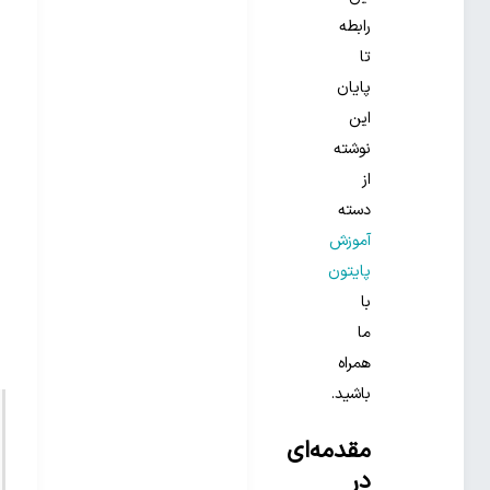
رابطه
تا
پایان
این
نوشته
از
دسته
آموزش
پایتون
با
ما
همراه
باشید.
مقدمه‌ای
در