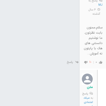
پاسخ به
MJ
6 سال
گذشته
سلام.ممنون
بابت نظرتون.
ما نوشتیم
دانستنی های
هک با پایتون
نه آموزش .
پاسخ
-1
0
متن
پاسخ
به
میلاد
اعتمادی