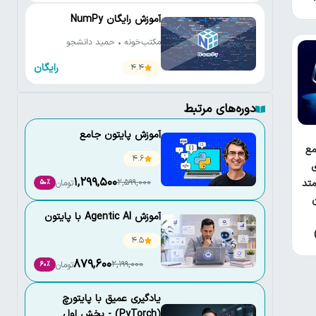
آموزش رایگان NumPy
مکتب‌خونه • حمید دانشجو
رایگان
4.4
دوره‌های مرتبط
آموزش پایتون جامع
ع
4.6
ی
1,299,500
تد
2,599,000
تومان
50٪
آموزش Agentic AI با پایتون
4.5
879,600
2,199,000
تومان
60٪
یادگیری عمیق با پایتورچ
(PyTorch) - بخش اول