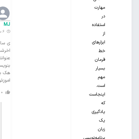
مهارت
در
MJ
استفاده
6 سال گذشته
از
ابزارهای
ی ساع
اخرشم
خط
عنوانت
فرمان
بنویس
بسیار
هک با
مهم
اموزش
است.
0
اینجاست
که
یادگیری
یک
زبان
برنامه‌نویسی