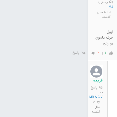
پاسخ به
MJ
5 سال
گذشته
ایول
حرف دلمون
رو زدی
پاسخ
-2
-1
فریده
پاسخ
به
MR.A.G.V
5
سال
گذشته