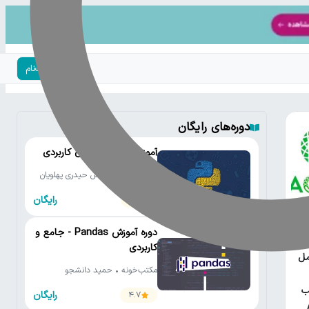
ورود | ثبت‌نام
دوره‌های رایگان
آموزش رایگان پایتون کاربردی
مکتب‌خونه • سروش حیدری پهلویان
رایگان
4.6
یتون
دوره آموزش Pandas - جامع و
کاربردی
مل
مکتب‌خونه • حمید دانشجو
ب
رایگان
4.7