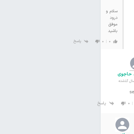
سلام و
درود
موفق
باشید
پاسخ
0
0
 حاجوی
s
پاسخ
0