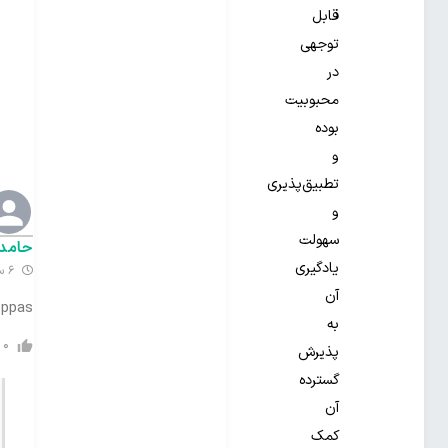
قابل
توجهی
در
محبوبیت
بوده
و
تطبیق‌پذیری
و
سهولت
حامد
یادگیری
6 سال گذشته
آن
eppas
به
0
پذیرش
گسترده
آن
کمک