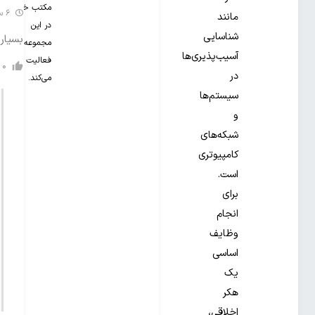
مکتب خونه
6 سال گذشته
مانند
در این
شناسایی
بسیار 
مجموعه
آسیب‌پذیری‌ها
فعالیت
0
در
می‌کند.
سیستم‌ها
و
شبکه‌های
کامپیوتری
است.
برای
انجام
وظایف
اساسی
یک
هکر
اخلاقی،