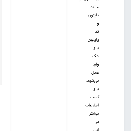
مانند
پایتون
و
کد
پایتون
برای
هک
وارد
عمل
می‌شود.
برای
کسب
اطلاعات
بیشتر
در
این