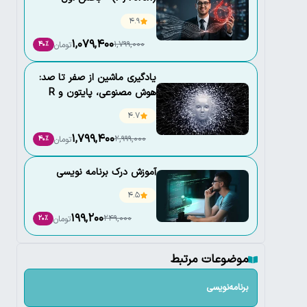
(مقدماتی)
4.9
1,079,400
1,799,000
تومان
40٪
یادگیری ماشین از صفر تا صد:
هوش مصنوعی، پایتون و R
4.7
1,799,400
2,999,000
تومان
40٪
آموزش درک برنامه نویسی
4.5
199,200
249,000
تومان
20٪
موضوعات مرتبط
برنامه‌نویسی