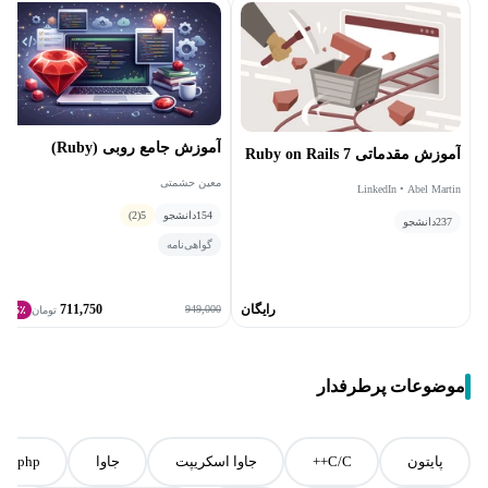
آموزش جامع روبی (Ruby)
آموزش مقدماتی Ruby on Rails 7
معین حشمتی
LinkedIn • Abel Martin
154
دانشجو
5
(2)
237
دانشجو
گواهی‌نامه
رایگان
711,750
949,000
تومان
25٪
موضوعات پرطرفدار
پایتون
C/C++
جاوا اسکریپت
جاوا
php