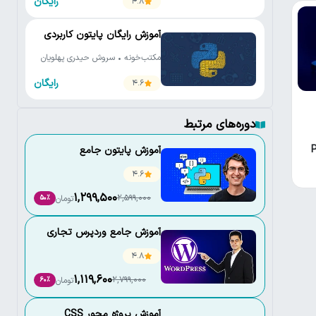
رایگان
4.8
آموزش رایگان پایتون کاربردی
مکتب‌خونه • سروش حیدری پهلویان
رایگان
4.6
دوره‌های مرتبط
Py
آموزش پایتون جامع
4.6
1,299,500
2,599,000
تومان
50٪
آموزش جامع وردپرس تجاری
4.8
1,119,600
2,799,000
تومان
60٪
آموزش پروژه محور CSS