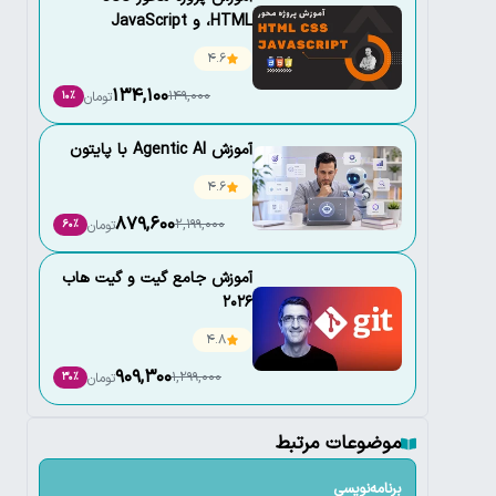
،HTML و JavaScript
4.6
134,100
149,000
تومان
10٪
آموزش Agentic AI با پایتون
4.6
879,600
2,199,000
تومان
60٪
آموزش جامع گیت و گیت هاب
2026
4.8
909,300
1,299,000
تومان
30٪
موضوعات مرتبط
برنامه‌نویسی