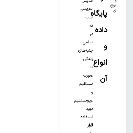
اندیس
و
انواع
مفهومی
پایگاه
آن
است
که
داده
در
تمامی
و
جنبه‌‌‌های
زندگی
انواع
به
صورت
آن
مستقیم
و
غیرمستقیم
مورد
استفاده
قرار