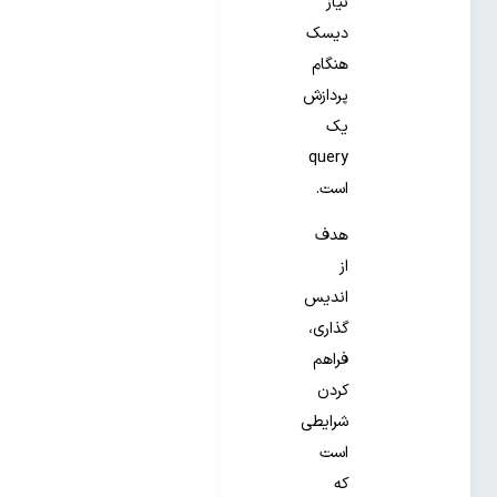
نیاز
دیسک
هنگام
پردازش
یک
query
است.
هدف
از
اندیس‌‌‌
گذاری،
فراهم
کردن
شرایطی
است
که