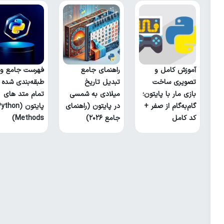
آموزش کامل و
راهنمای جامع
فهرست جامع و
تصویری ساخت
تبدیل تاریخ
طبقه‌بندی شده
بازی مار با پایتون؛
میلادی به شمسی
تمام متد های
گام‌به‌گام از صفر +
در پایتون (راهنمای
پایتون (thon
کد کامل
جامع ۲۰۲۶)
Methods)