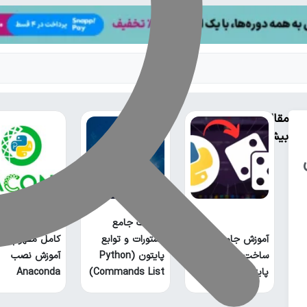
مقالات
بیشتر
آناکوندا پایتون
فهرست جامع
چیست؟ راهنمای
آموزش جامع
دستورات و توابع
کامل مفهوم و
ساخت بازی منچ با
پایتون (Python
آموزش نصب
پایتون
Commands List)
Anaconda