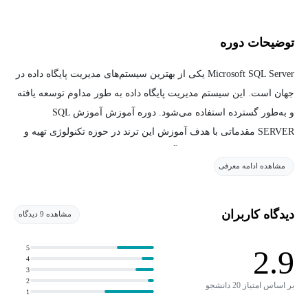
توضیحات دوره
Microsoft SQL Server یکی از بهترین سیستم‌های مدیریت پایگاه داده در
جهان است. این سیستم مدیریت پایگاه داده به طور مداوم توسعه یافته
و به‌طور گسترده استفاده می‌شود. دوره آموزش آموزش SQL
SERVER مقدماتی با هدف آموزش این ترند در حوزه تکنولوژی تهیه و
تدوین شده است که در ادامه آن را معرفی خواهیم کرد.
مشاهده ادامه معرفی
آموزش SQL SERVER مقدماتی
دیدگاه کاربران
مشاهده 9 دیدگاه
دوره های آموزش SQL Server برای ارائه دانش و مهارت به افراد برای
کار موثر با Microsoft SQL Server، یک سیستم مدیریت پایگاه داده ‌ای
5
2.9
محبوب، طراحی شده است. این دوره طیف وسیعی از موضوعات را
4
3
شامل می‌شود، از پرس و جو اولیه و دستکاری داده‌ها تا مدیریت
2
بر اساس امتیاز 20 دانشجو
1
پیشرفته پایگاه داده و بهینه‌سازی عملکرد.