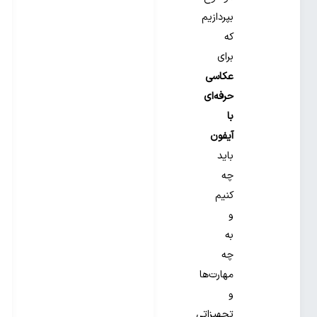
بپردازیم
که
برای
عکاسی
حرفه‌ای
با
آیفون
باید
چه
کنیم
و
به
چه
مهارت‌ها
و
تجهیزاتی