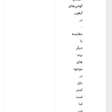
گوشی‌های
آیفون
در
­
مقایسه
با
دیگر
برند­
های
موجود
در
بازار
کمتر
است
اما
این