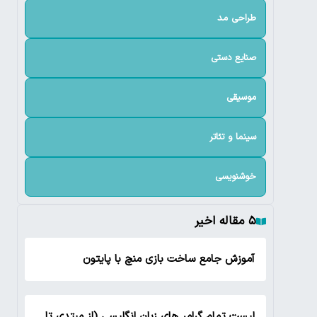
طراحی مد
صنایع دستی
موسیقی
سینما و تئاتر
خوشنویسی
۵ مقاله اخیر
آموزش جامع ساخت بازی منچ با پایتون
لیست تمام گرامر های زبان انگلیسی (از مبتدی تا