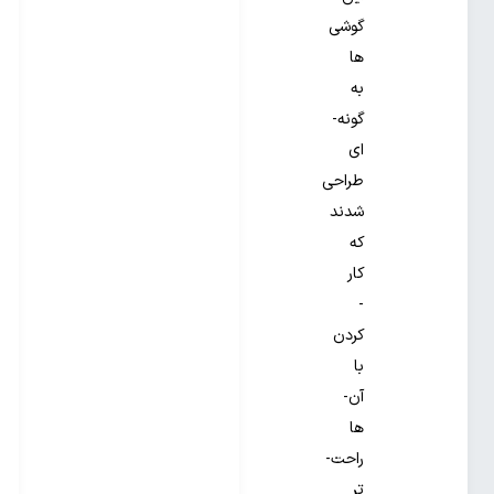
گوشی­‌
ها
به
گونه‌­
ای
طراحی
شدند
که
کار
­
کردن
با
آن‌­
ها
راحت‌­
تر