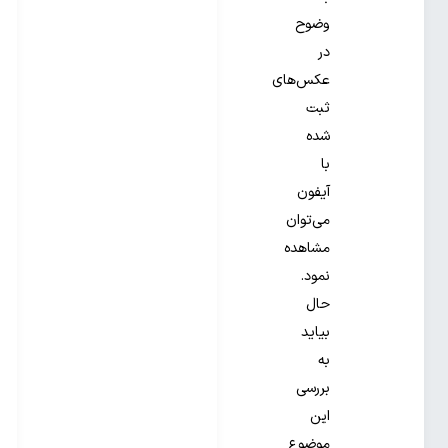
وضوح
در
عکس‌های
ثبت
شده
با
آیفون
می‌توان
مشاهده
نمود.
حال
بیاید
به
بررسی
این
موضوع