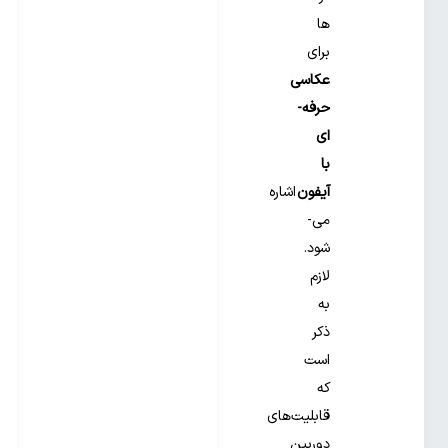
ها
برای
عکاسی
حرفه‌­
ای
با
آیفون
اشاره
می‌­
شود.
لازم
به
ذکر
است
که
قابلیت‌های
دوربین