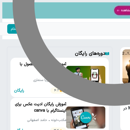
ورود | ثبت‌نام
دوره‌های رایگان
آموزش عکاسی از محصول با
موبایل
دیجی‌کالا • پوریا سنماری
رایگان
4.2
آموزش رایگان ادیت عکس برای
Metering در
اینستاگرام با canva
مکتب‌خونه • حامد اصفهانی