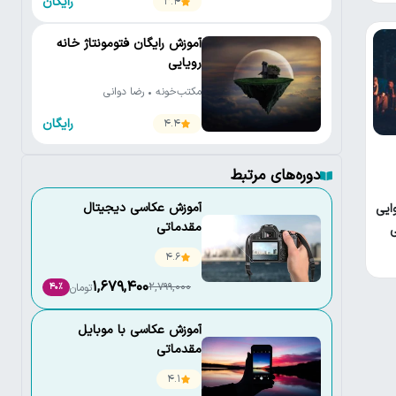
رایگان
3.4
آموزش رایگان فتومونتاژ خانه
رویایی
مکتب‌خونه • رضا دوانی
رایگان
4.4
دوره‌های مرتبط
آموزش عکاسی دیجیتال
ایی
مقدماتی
ی
4.6
1,679,400
2,799,000
تومان
40٪
آموزش عکاسی با موبایل
مقدماتی
4.1