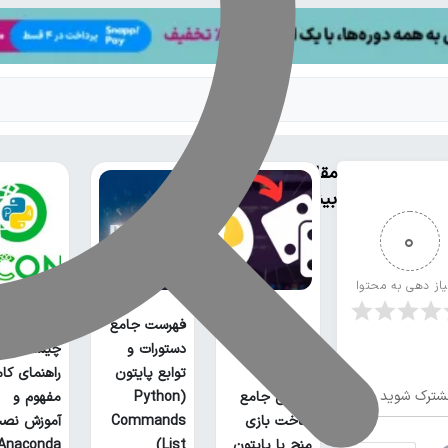
مقالات
بیشتر
0
یاز دهی به محتوا
فهرست جامع
آناکوندا پا
دستورات و
چیست؟
توابع پایتون
راهنمای کا
شترک شوید
آموزش جامع
(Python
مفهوم و
ساخت بازی
Commands
آموزش نص
منچ با پایتون
List)
Anaconda