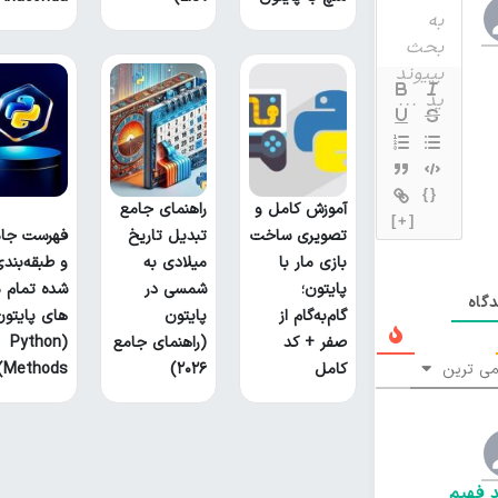
{}
آموزش کامل و
راهنمای جامع
[+]
تصویری ساخت
تبدیل تاریخ
فهرست جام
بازی مار با
میلادی به
و طبقه‌بند
پایتون؛
شمسی در
شده تمام م
گاه
گام‌به‌گام از
پایتون
های پایتون
صفر + کد
(راهنمای جامع
(Python
ی ترین
کامل
۲۰۲۶)
Methods)
 فهیم