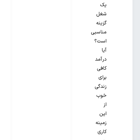
یک
شغل
گزینه
مناسبی
است؟
آیا
درآمد
کافی
برای
زندگی
خوب
از
این
زمینه
کاری