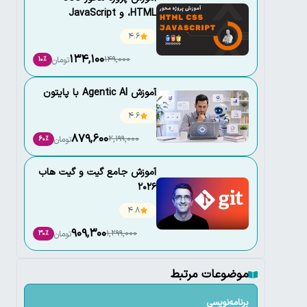
،HTML و JavaScript
4.6
134,100
149,000
تومان
10٪
آموزش Agentic AI با پایتون
4.6
879,600
2,199,000
تومان
60٪
آموزش جامع گیت و گیت هاب
2026
4.8
909,300
1,299,000
تومان
30٪
موضوعات مرتبط
برنامه‌نویسی