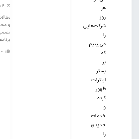
4 سال گذشته
هر
روز
مقالات
و محر
شرکت‌هایی
تصمیم
را
برنامه
می‌بینیم
0
که
بر
بستر
اینترنت
ظهور
کرده
و
خدمات
جدیدی
را