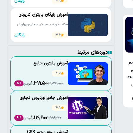
رایگان
4.8
آموزش رایگان پایتون کاربردی
مکتب‌خونه • سروش حیدری پهلویان
رایگان
4.6
دوره‌های مرتبط
ع
آموزش پایتون جامع
ی
4.6
تد
1,299,500
2,599,000
تومان
50٪
آموزش جامع وردپرس تجاری
4.8
1,119,600
2,799,000
تومان
60٪
آموزش پروژه محور CSS