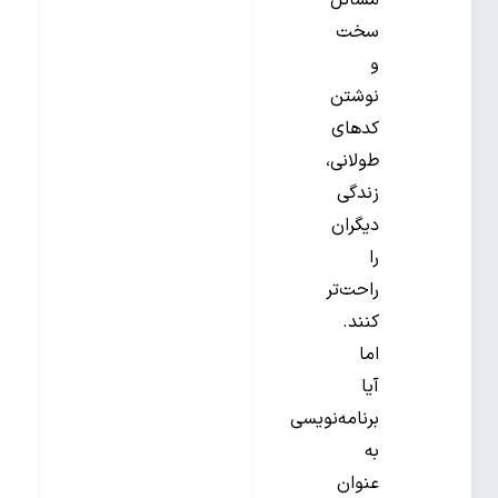
مسائل
سخت
و
نوشتن
کدهای
طولانی،
زندگی
دیگران
را
راحت‌تر
کنند.
اما
آیا
برنامه‌نویسی
به
عنوان