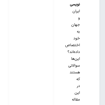
نویسی
ایران
و
جهان
به
خود
اختصاص
داده‌اند؟
این‌ها
سوالاتی
هستند
که
در
این
مقاله