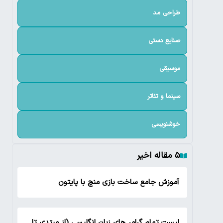
طراحی مد
صنایع دستی
موسیقی
سینما و تئاتر
خوشنویسی
۵ مقاله اخیر
آموزش جامع ساخت بازی منچ با پایتون
لیست تمام گرامر های زبان انگلیسی (از مبتدی تا