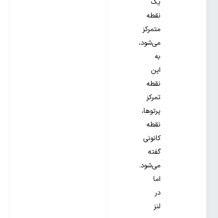
یک
نقطه
متمرکز
می‌شود،
به
این
نقطه
تمرکز
پرتوها،
نقطه
کانونی
گفته
می‌شود.
اما
در
لنز