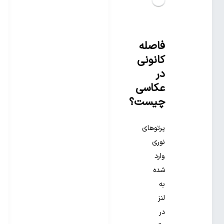
فاصله
کانونی
در
عکاسی
چیست؟
پرتوهای
نوری
وارد
شده
به
لنز
در