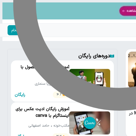
ورود | ثبت‌نام
دوره‌های رایگان
آموزش عکاسی از محصول با
موبایل
دیجی‌کالا • پوریا سنماری
رایگان
4.2
آموزش رایگان ادیت عکس برای
Metering در
اینستاگرام با canva
مکتب‌خونه • حامد اصفهانی