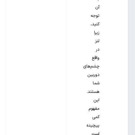
آن
توجه
کنید،
زیرا
لنز
در
واقع
چشم‌های
دوربین
شما
هستند.
این
مفهوم
کمی
پیچیده
است