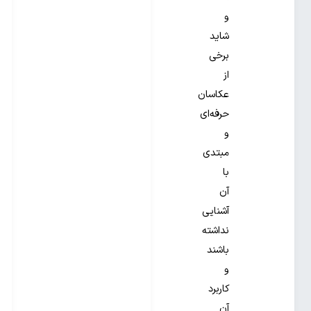
و
شاید
برخی
از
عکاسان
حرفه‌ای
و
مبتدی
با
آن
آشنایی
نداشته
باشند
و
کاربرد
آن