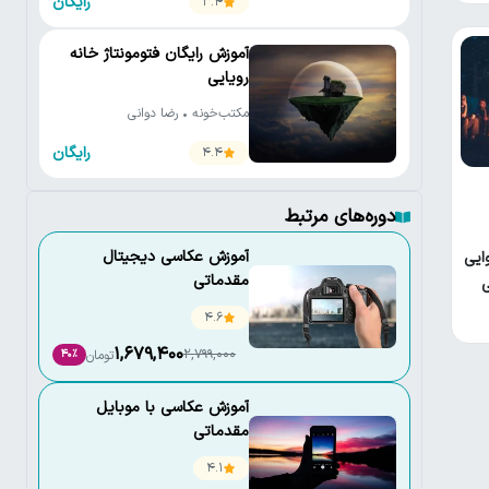
رایگان
3.4
آموزش رایگان فتومونتاژ خانه
رویایی
مکتب‌خونه • رضا دوانی
رایگان
4.4
دوره‌های مرتبط
آموزش عکاسی دیجیتال
ایی
مقدماتی
ی
4.6
1,679,400
2,799,000
تومان
40٪
آموزش عکاسی با موبایل
مقدماتی
4.1