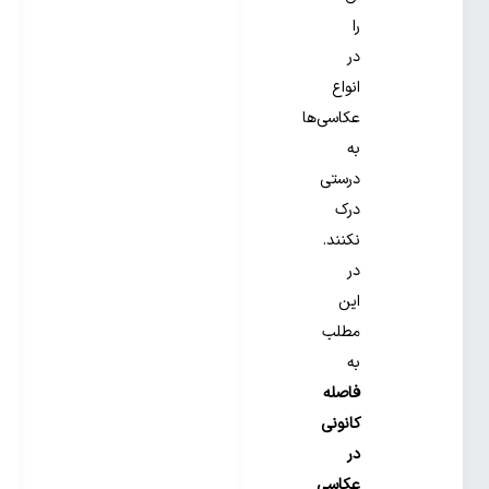
را
در
انواع
عکاسی‌ها
به
درستی
درک
نکنند.
در
این
مطلب
به
فاصله
کانونی
در
عکاسی