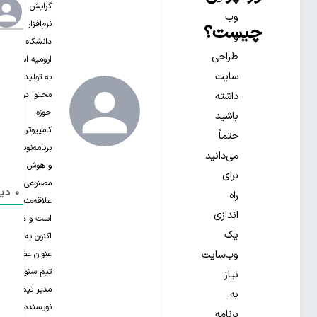
گرایش
وب
نرم‌افزار از
چیست؟
و
دانشگاه
طراحی
ارومیه است.
سایت
به تولید
محتوا در
داشته
حوزه
باشید
کامپیوتر،
حتماً
برنامه‌نویسی
می‌دانید
و هوش
برای
مصنوعی
0
دید
راه
علاقه‌مند‌
اندازی
است و هم
یک
اکنون به
عنوان عضو
وب‌سایت
تیم سئو و
نیاز
مدیر تیم
به
نویسنده‌های
برنامه‌