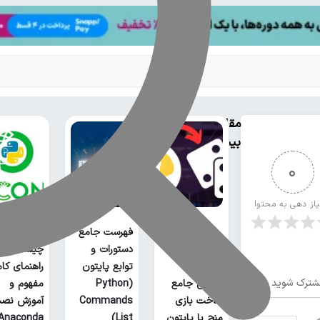
مقالات
بیشتر
0
یاز دهی به محتوا
فهرست جامع
آناکوندا پا
دستورات و
چیست؟
توابع پایتون
راهنمای کا
شترک شوید
آموزش جامع
(Python
مفهوم و
ساخت بازی
Commands
آموزش نص
منچ با پایتون
List)
Anaconda