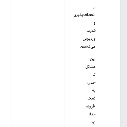
از
انعطاف‌پذیری
و
قدرت
وردپرس
می‌کاست.
این
مشکل
تا
حدی
به
کمک
افزونه
مداد
زرد