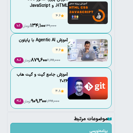
،HTML و JavaScript
4.6
134,100
149,000
تومان
10٪
آموزش Agentic AI با پایتون
4.6
879,600
2,199,000
تومان
60٪
آموزش جامع گیت و گیت هاب
2026
4.8
909,300
1,299,000
تومان
30٪
موضوعات مرتبط
برنامه‌نویسی