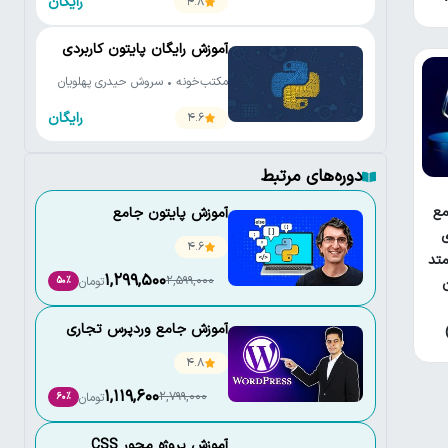
رایگان
4.8
آموزش رایگان پایتون کاربردی
مکتب‌خونه • سروش حیدری پهلویان
رایگان
4.6
دوره‌های مرتبط
ع
آموزش پایتون جامع
ی
4.6
تد
1,299,500
2,599,000
تومان
50٪
آموزش جامع وردپرس تجاری
4.8
1,119,600
2,799,000
تومان
60٪
آموزش پروژه محور CSS