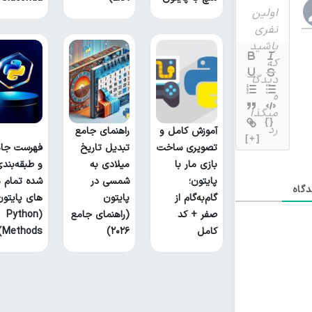
{}
آموزش کامل و
راهنمای جامع
[+]
تصویری ساخت
تبدیل تاریخ
فهرست جام
بازی مار با
میلادی به
و طبقه‌بند
پایتون؛
شمسی در
شده تمام م
گاه
گام‌به‌گام از
پایتون
های پایتون
صفر + کد
(راهنمای جامع
(Python
کامل
۲۰۲۶)
Methods)