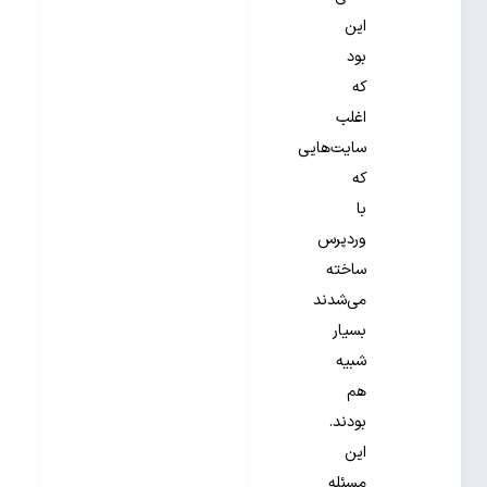
این
بود
که
اغلب
سایت‌هایی
که
با
وردپرس
ساخته
می‌شدند
بسیار
شبیه
هم
بودند.
این
مسئله