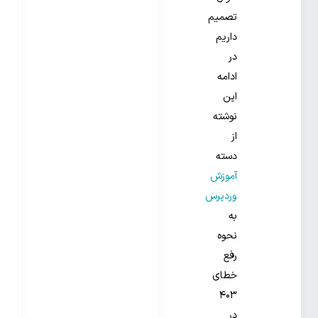
تصمیم
داریم
در
ادامه
این
نوشته
از
دسته
آموزش
وردپرس
به
نحوه
رفع
خطای
۴۰۳
در