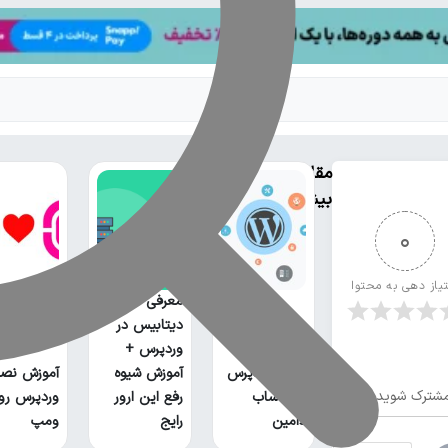
مقالات
بیشتر
0
تیاز دهی به محتوا
معرفی خطای
دیتابیس در
وردپرس +
نصب وردپرس
آموزش شیوه
آموزش نص
شترک شوید
روی ساب
رفع این ارور
وردپرس رو
دامین
رایج
ومپ