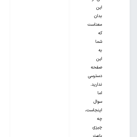
این
بدان
معناست
که
شما
به
این
صفحه
دسترسی
ندارید.
اما
سوال
اینجاست،
چه
چیزی
باعث