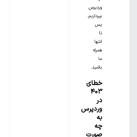
وردپرس
بپردازیم.
پس
تا
انتها
همراه
ما
باشید.
خطای
۴۰۳
در
وردپرس
به
چه
صورت