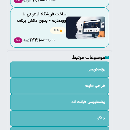
199,200
249,000
تومان
20٪
ساخت فروشگاه اینترنتی با
وودمارت - بدون دانش برنامه
نویسی
4.4
134,100
149,000
تومان
10٪
موضوعات مرتبط
برنامه‌نویسی
طراحی سایت
برنامه‌نویسی فرانت اند
جنگو