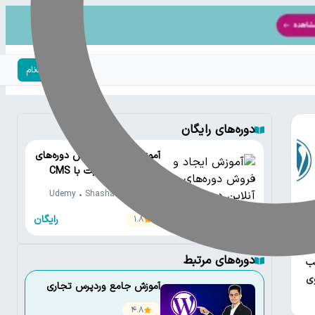
ورود | ثبت‌نام
دوره‌های رایگان
آموزش ایجاد و فروش دوره‌های
آنلاین در وب‌سایت با CMS
وردپرس
Udemy • Shashank Phatkure
رایگان
1.8
دوره‌های مرتبط
ب
ی
آموزش جامع وردپرس تجاری
4.8