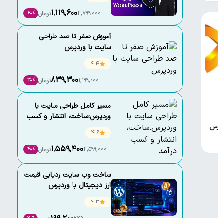
1,119,600
2,799,000
تومان
60٪
آموزش صفر تا صد طراحی
سایت با وردپرس
4.4
839,300
1,199,000
تومان
30٪
مسیر کامل طراحی سایت با
وردپرس:ساخت، انتشار و کسب
رس
درآمد
4.6
1,559,400
2,599,000
تومان
40٪
ساخت وب سایت ردیابی قیمت
ارز دیجیتال با وردپرس
4.3