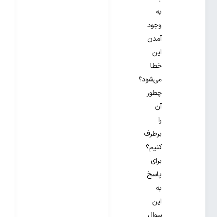
به
وجود
آمدن
این
خطا
می‌شود؟
چطور
آن
را
برطرف
کنیم؟
برای
پاسخ
به
این
سوال