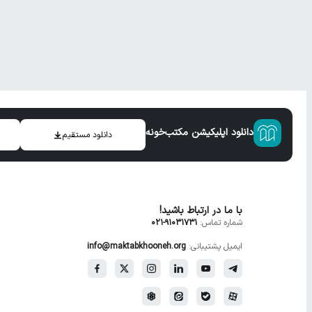
دانلود اپلیکیشن مکتب‌خونه
دانلود مستقیم
با ما در ارتباط باشید!
شماره تماس:
91031731-021
ایمیل پشتیبانی:
info@maktabkhooneh.org