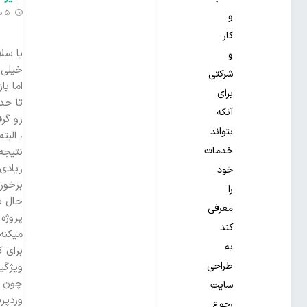
5 سال گذشته
و
کار
با سل
و
خیلی 
شرکتی
اما ب
برای
تا حد
آنکه
رو گر
بتواند
، البت
خدمات
نتیجه
زیادی 
خود
برخورد
را
حال ب
معرفی
پروژه
کند
میکنه 
به
برای ک
طراحی
ویژگی
چون 
سایت
وردپر
رجوع