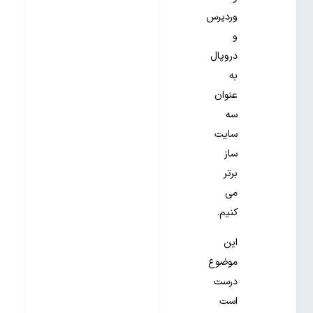
وردپرس
و
دروپال
به
عنوان
سه
سایت
ساز
برتر
می
کنیم.
این
موضوع
درست
است