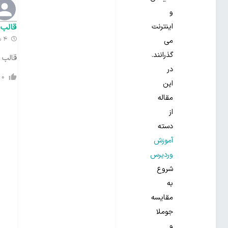
و
اینترنت
قالب 
4 سال گذشته
می
گذرانند.
قالب 
در
0
این
مقاله
از
دسته
آموزش
وردپرس
شروع
به
مقایسه
جوملا
و