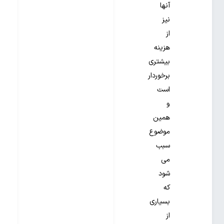
آنها
نیز
از
هزینه
بیشتری
برخوردار
است
و
همین
موضوع
سبب
می
شود
که
بسیاری
از