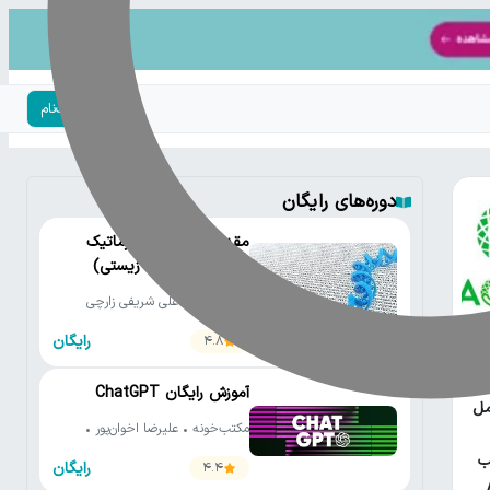
ورود | ثبت‌نام
دوره‌های رایگان
مقدمه‌ای بر بیوانفورماتیک
(تحلیل داده‌های زیستی)
مکتب‌خونه • علی شریفی زارچی
رایگان
4.8
یتون
آموزش رایگان ChatGPT
مل
مکتب‌خونه • علیرضا اخوان‌پور •
کلاس ویژن
ب
رایگان
4.4