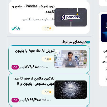
دوره آموزش Pandas - جامع و
کاربردی
مکتب‌خونه • حمید دانشجو
رایگان
4.7
دوره‌های مرتبط
ع
آموزش Agentic AI با پایتون
ی
4.5
تد
879,600
2,199,000
تومان
60٪
یادگیری ماشین از صفر تا صد:
هوش مصنوعی، پایتون و R
4.7
1,799,400
2,999,000
تومان
40٪