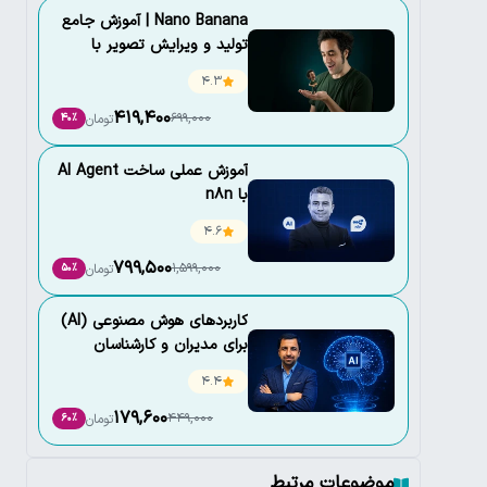
Nano Banana |‌ آموزش جامع
تولید و ویرایش تصویر با
هوش مصنوعی
4.3
419,400
699,000
تومان
40٪
آموزش عملی ساخت AI Agent
با n8n
4.6
799,500
1,599,000
تومان
50٪
کاربردهای هوش مصنوعی (AI)
برای مدیران و کارشناسان
4.4
179,600
449,000
تومان
60٪
موضوعات مرتبط