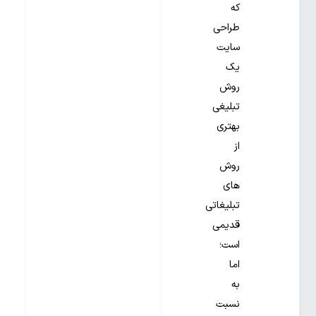
که
طراحی
سایت
یک
روش
تبلیغی
بهتری
از
روش
های
تبلیغاتی
قدیمی
است؛
اما
به
نسبت