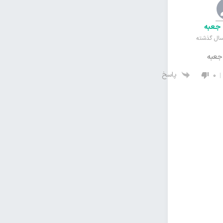
جعبه
جعبه
پاسخ
0