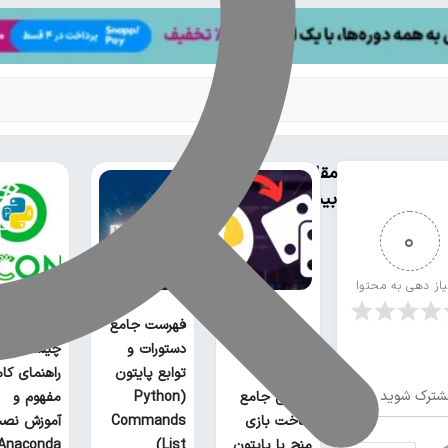
مقالات
بیشتر
0
یاز دهی به محتوا
فهرست جامع
آناکوندا پا
دستورات و
چیست؟
توابع پایتون
راهنمای کا
شترک شوید
آموزش جامع
(Python
مفهوم و
ساخت بازی
Commands
آموزش نص
منچ با پایتون
List)
Anaconda