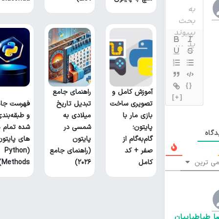
{}
آموزش کامل و
راهنمای جامع
[+]
تصویری ساخت
تبدیل تاریخ
فهرست جام
بازی مار با
میلادی به
و طبقه‌بند
پایتون؛
شمسی در
شده تمام م
گاه
گام‌به‌گام از
پایتون
های پایتون
صفر + کد
(راهنمای جامع
(Python
ی ترین
کامل
۲۰۲۶)
Methods)
ا طباطباییان