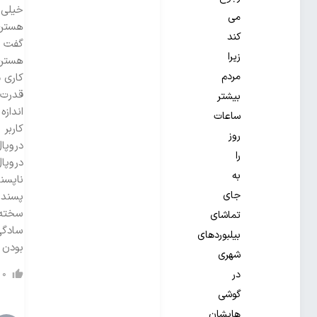
خیلی 
می
هستن 
کند
گفت ر
زیرا
هستن 
مردم
کاری م
قدرت 
بیشتر
اندازه
ساعات
کاربر
روز
دروپا
را
دروپال
به
ناپسن
جای
پسند 
سخته)
تماشای
سادگی
بیلبوردهای
بودن 
شهری
0
در
گوشی
هایشان