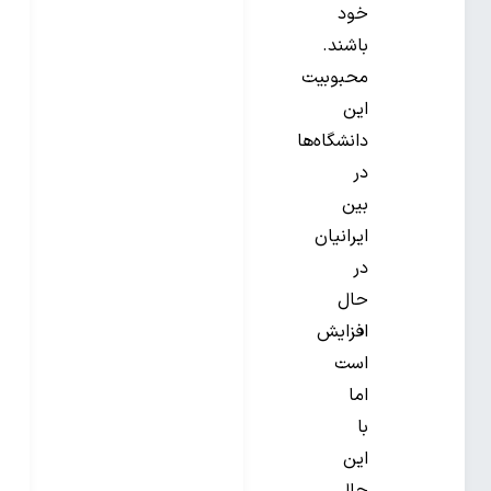
خود
باشند.
محبوبیت
این
دانشگاه‌ها
در
بین
ایرانیان
در
حال
افزایش
است
اما
با
این