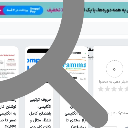
مقالات
بیشتر
0
ی
تیاز دهی به محتوا
لیست تمام
حروف ترکیبی
راهنمای ج
گرامر های
انگلیسی:
نوشتن تار
مشترک شوید
زبان انگلیسی
راهنمای کامل
به انگلیسی؛
(از مبتدی تا
تلفظ، مثال و
صفر تا صد
پیشرفته)
نکات کاربردی
(۲۰۲۴)