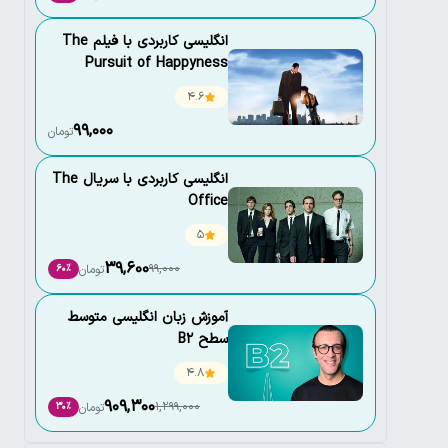
انگلیسی کاربردی با فیلم The
Pursuit of Happyness
4.6
99,000
تومان
انگلیسی کاربردی با سریال The
Office
5
39,600
99,000
تومان
60٪
آموزش زبان انگلیسی متوسط
سطح B2
4.8
909,300
1,299,000
تومان
30٪