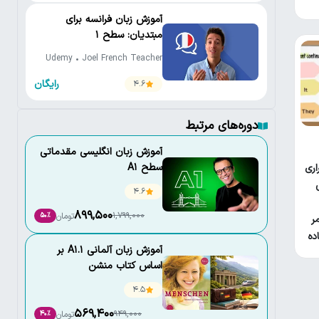
آموزش زبان فرانسه برای
مبتدیان: سطح 1
Udemy • Joel French Teacher
رایگان
4.6
دوره‌های مرتبط
آموزش زبان انگلیسی مقدماتی
سطح A1
اری
4.6
899,500
1,799,000
تومان
50٪
ر
ده
آموزش زبان آلمانی A1.1 بر
اساس کتاب منشن
(Menschen A1.1)
4.5
569,400
949,000
تومان
40٪