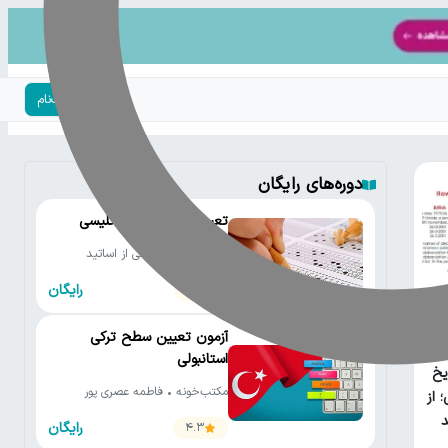
ورود | ثبت‌نام
دوره‌های رایگان
تعیین سطح زبان انگلیسی
مکتب‌خونه • جمعی از اساتید
رایگان
4.2
آزمون تعیین سطح ترکی
امع
استانبولی
یخ
مکتب‌خونه • فاطمه عصری پور
 از
رایگان
4.3