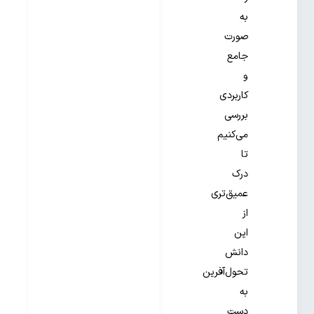
به
صورت
جامع
و
کاربردی
بررسی
می‌کنیم
تا
درک
عمیق‌تری
از
این
دانش
تحول‌آفرین
به
دست