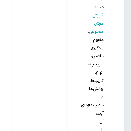
دسته
آموزش
هوش
مصنوعی
،
مفهوم
یادگیری
ماشین،
تاریخچه،
انواع،
کاربردها،
چالش‌ها
و
چشم‌اندازهای
آینده
آن
را