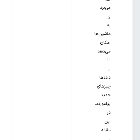
می‌برد
و
به
ماشین‌ها
امکان
می‌دهد
تا
از
داده‌ها
چیزهای
جدید
بیاموزند.
در
این
مقاله
از