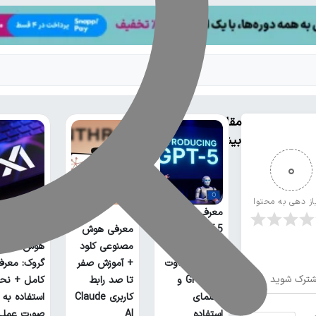
مقالات
بیشتر
0
از دهی به محتوا
معرفی کامل
GPT-5؛ بررسی
معرفی هوش
ویژگی‌ها،
مصنوعی کلود
هوش مصنو
عملکرد، تفاوت
+ آموزش صفر
گروک: معرف
ترک شوید
با GPT-4 و
تا صد رابط
کامل + نحو
راهنمای
کاربری Claude
استفاده به
استفاده
AI
صورت عملی