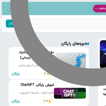
ورود | ثبت‌نام
دوره‌های رایگان
مقدمه‌ای بر بیوانفورماتیک
(تحلیل داده‌های زیستی)
مکتب‌خونه • علی شریفی زارچی
رایگان
4.8
عی
آموزش رایگان ChatGPT
ی
مکتب‌خونه • علیرضا اخوان‌پور •
ه
کلاس ویژن
رایگان
4.4