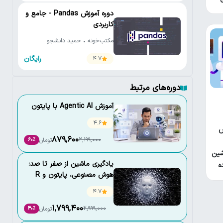
دوره آموزش Pandas - جامع و
کاربردی
مکتب‌خونه • حمید دانشجو
رایگان
4.7
دوره‌های مرتبط
آموزش Agentic AI با پایتون
4.6
ش
879,600
2,199,000
تومان
60٪
شین
یادگیری ماشین از صفر تا صد:
ه
هوش مصنوعی، پایتون و R
4.7
1,799,400
2,999,000
تومان
40٪