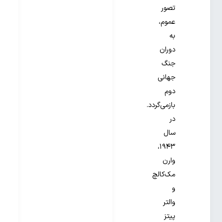
تصور
عموم،
به
دوران
جنگ
جهانی
دوم
بازمی‌گردد.
در
سال
۱۹۴۳،
وارن
مک‌کالچ
و
والتر
پیتز