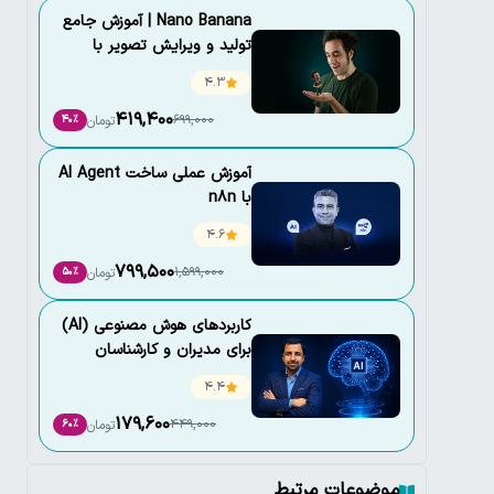
Nano Banana |‌ آموزش جامع
تولید و ویرایش تصویر با
هوش مصنوعی
4.3
419,400
699,000
تومان
40٪
آموزش عملی ساخت AI Agent
با n8n
4.6
799,500
1,599,000
تومان
50٪
کاربردهای هوش مصنوعی (AI)
برای مدیران و کارشناسان
4.4
179,600
449,000
تومان
60٪
موضوعات مرتبط