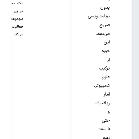
مکتب خونه
بدون
در این
برنامه‌نویسی
مجموعه
صریح
فعالیت
می‌دهد.
می‌کند.
این
حوزه
از
ترکیب
علوم
کامپیوتر،
آمار،
ریاضیات
و
حتی
فلسفه
بهره