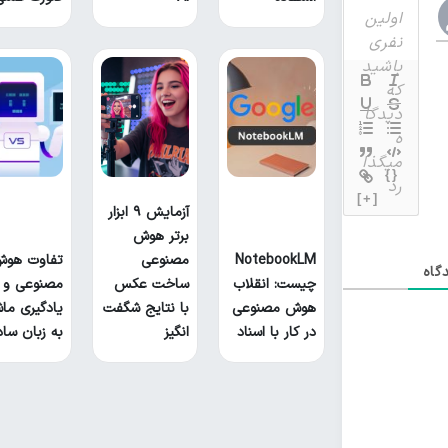
{}
[+]
آزمایش ۹ ابزار
برتر هوش
NotebookLM
مصنوعی
تفاوت هو
گاه
چیست: انقلاب
ساخت عکس
مصنوعی و
هوش مصنوعی
با نتایج شگفت
یادگیری ما
در کار با اسناد
انگیز
به زبان ساد