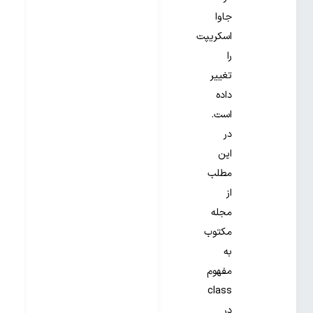
جاوا
اسکریپت
را
تغییر
داده
است.
در
این
مطلب
از
مجله
مکتوب
به
مفهوم
class
در