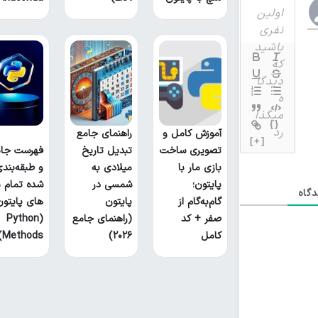
{}
آموزش کامل و
راهنمای جامع
[+]
تصویری ساخت
تبدیل تاریخ
فهرست جام
بازی مار با
میلادی به
و طبقه‌بند
پایتون؛
شمسی در
شده تمام م
گاه
گام‌به‌گام از
پایتون
های پایتون
صفر + کد
(راهنمای جامع
(Python
کامل
۲۰۲۶)
Methods)