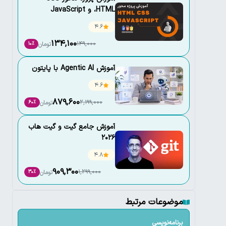
،HTML و JavaScript
4.6
134,100
149,000
تومان
10٪
آموزش Agentic AI با پایتون
4.6
879,600
2,199,000
تومان
60٪
آموزش جامع گیت و گیت هاب
2026
4.8
909,300
1,299,000
تومان
30٪
موضوعات مرتبط
برنامه‌نویسی