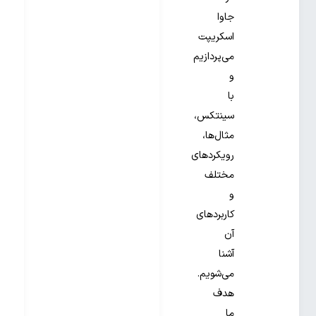
جاوا
اسکریپت
می‌پردازیم
و
با
سینتکس،
مثال‌ها،
رویکردهای
مختلف
و
کاربردهای
آن
آشنا
می‌شویم.
هدف
ما