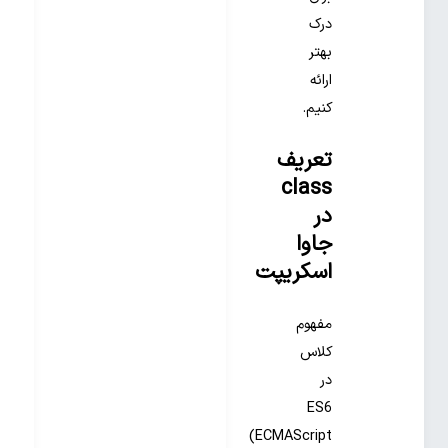
درک
بهتر
ارائه
کنیم.
تعریف
class
در
جاوا
اسکریپت
مفهوم
کلاس
در
ES6
(ECMAScript