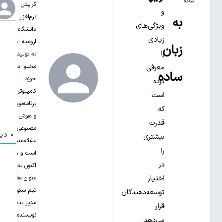
ساده
گرایش
و
نرم‌افزار از
به
ویژگی‌های
دانشگاه
زیادی
ارومیه است.
زبان
را
به تولید
محتوا در
معرفی
ساده
حوزه
کرده
کامپیوتر،
است
برنامه‌نویسی
که
و هوش
قدرت
مصنوعی
0
دید
بیشتری
علاقه‌مند‌
را
است و هم
در
اکنون به
عنوان عضو
اختیار
تیم سئو و
توسعه‌دهندگان
مدیر تیم
قرار
نویسنده‌های
می‌دهد.