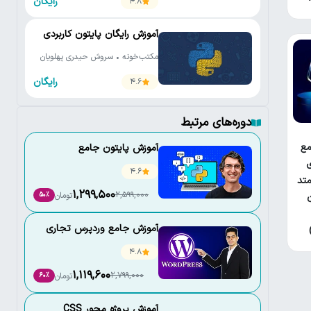
رایگان
4.8
آموزش رایگان پایتون کاربردی
مکتب‌خونه • سروش حیدری پهلویان
رایگان
4.6
دوره‌های مرتبط
ع
آموزش پایتون جامع
ی
4.6
تد
1,299,500
2,599,000
تومان
50٪
آموزش جامع وردپرس تجاری
4.8
1,119,600
2,799,000
تومان
60٪
آموزش پروژه محور CSS