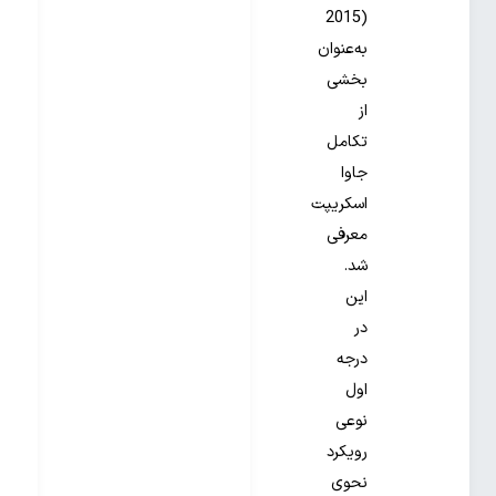
2015)
به‌عنوان
بخشی
از
تکامل
جاوا
اسکریپت
معرفی
شد.
این
در
درجه
اول
نوعی
رویکرد
نحوی