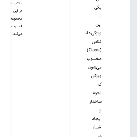
مکتب خونه
یکی
در این
از
مجموعه
این
فعالیت
ویژگی‌ها،
می‌کند.
کلاس
(Class)
محسوب
می‌شود،
ویژگی
که
نحوه
ساختار
و
ایجاد
اشیاء
در