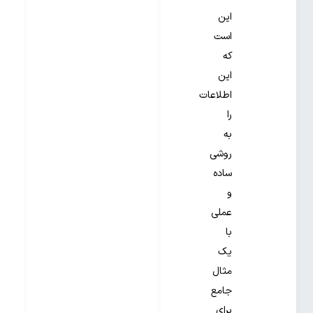
این
است
که
این
اطلاعات
را
به
روشی
ساده
و
عملی
با
یک
مثال
جامع
برای