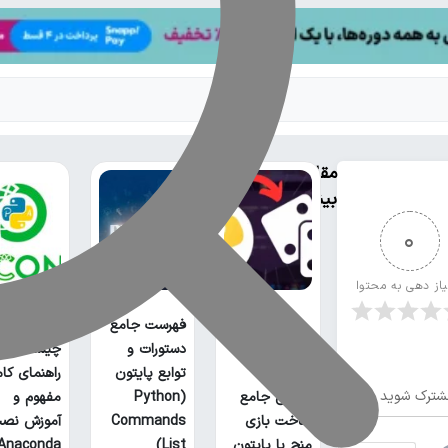
مقالات
بیشتر
0
یاز دهی به محتوا
فهرست جامع
آناکوندا پا
دستورات و
چیست؟
توابع پایتون
راهنمای کا
شترک شوید
آموزش جامع
(Python
مفهوم و
ساخت بازی
Commands
آموزش نص
منچ با پایتون
List)
Anaconda